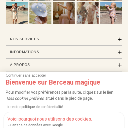
NOS SERVICES
INFORMATIONS
À PROPOS
Continuer sans accepter
PROFESSIONNELS
Bienvenue sur Berceau magique
LISTES CADEAUX
Pour modifier vos préférences par la suite, cliquez sur le lien
'
Mes cookies préférés
' situé dans le pied de page.
Lire notre politique de confidentialité
|
|
|
|
Carte cadeau
Retour 100 jours
Moyens de paiement
Zones et frais de livraison
|
|
|
|
Service après-vente
FAQ
Rappels de produits
Protection des données
Voici pourquoi nous utilisons des cookies.
|
|
Mentions légales et crédits
Conditions générales de ventes
Mes cookies
Partage de données avec Google