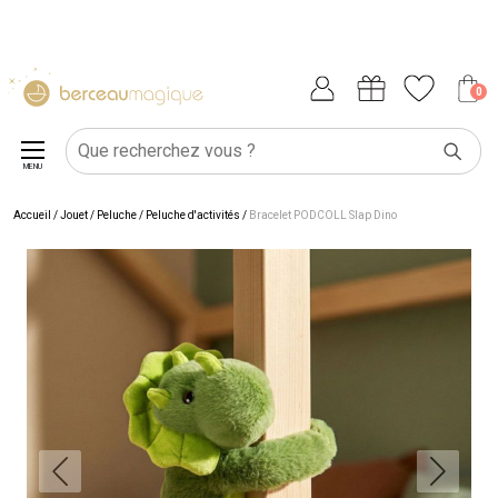
0
MENU
Accueil
/
Jouet
/
Peluche
/
Peluche d'activités
/
Bracelet PODCOLL Slap Dino