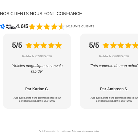
NOS CLIENTS NOUS FONT CONFIANCE
4.6/5
1418 AVIS CLIENTS
5/5
5/5
Publié le 07/08/2026
Publié le 06/08/2026
“Articles magnifiques et envois
“Très contente de mon achat
rapide”
Par Karine G.
Par Ambreen S.
Avis publié, suite à une commande passée sur
Avis publié, suite à une commande passée sur
Berceaumagique.com le 05/07/2026
Berceaumagique.com le 18/07/2026
Voir l'attestation de confiance - Avis soumis à un contrôle