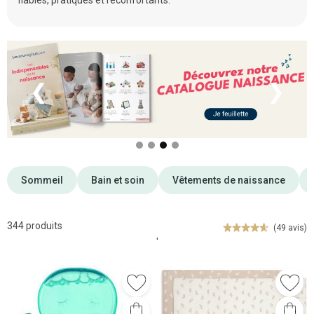
fiables, pratiques et réconfortants.
❮
❯
Sommeil
Bain et soin
Vêtements de naissance
344 produits
(49 avis)
'