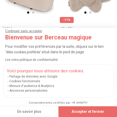
-11%
NUNA
JOLLEIN
Continuer sans accepter
Bienvenue sur Berceau magique
Nacelle sur châssis LYTL Biscotti
Attache sucette Elephant Tales
(série IXXA)
Pour modifier vos préférences par la suite, cliquez sur le lien
7.90€
223.90€
8.90 €
'
Mes cookies préférés
' situé dans le pied de page.
Existe en plusieurs modèles
Existe en plusieurs modèles
Lire notre politique de confidentialité
Voici pourquoi nous utilisons des cookies.
Vous avez vu
60
articles sur 344
Partage de données avec Google
Cookies fonctionnels
Mesure d'audience & Analytics
Afficher plus d’articles
Annonces personnalisées
Consentements certifiés par
<
1
2
3
...
6
>
TRIER
FILTRER
En savoir plus
Accepter et fermer
Découvrez toutes nos marques de