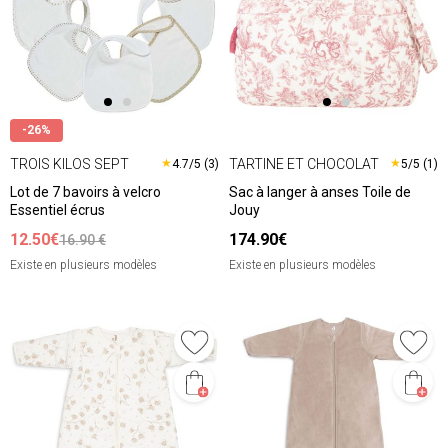
-26%
TROIS KILOS SEPT
TARTINE ET CHOCOLAT
★
★
4.7/5 (3)
5/5 (1)
Lot de 7 bavoirs à velcro
Sac à langer à anses Toile de
Essentiel écrus
Jouy
12.50€
174.90€
16.90 €
Existe en plusieurs modèles
Existe en plusieurs modèles