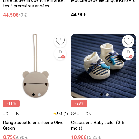
Livre Souvenirs de ton enfance,
Mouche bébé électrique Rinö Pro
tes 3 premières années
44.90€
44.50€
47 €
-11%
-28%
JOLLEIN
SAUTHON
★
5/5 (2)
Range sucette en silicone Olive
Chaussons Baby sailor (0-6
Green
mois)
8.75€
10.90€
9.90 €
15.25 €