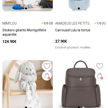
MIMI'LOU
AMADEUS LES PETITS
★
★
5/5 (3)
1/5 (1)
Stickers géants Montgolfière
Carrousel Lulu la tortue
aquarelle
27.90€
124.90€
Existe en plusieurs modèles