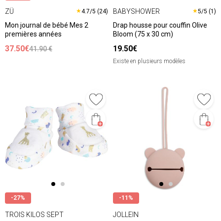
ZÜ
BABYSHOWER
★
★
4.7/5 (24)
5/5 (1)
Mon journal de bébé Mes 2
Drap housse pour couffin Olive
premières années
Bloom (75 x 30 cm)
37.50€
19.50€
41.90 €
Existe en plusieurs modèles
-27%
-11%
TROIS KILOS SEPT
JOLLEIN