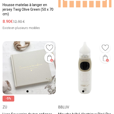
Housse matelas à langer en
jersey Twig Olive Green (50 x 70
cm)
8.90€
12.90 €
Existe en plusieurs modèles
-5%
ZÜ
BBLUV