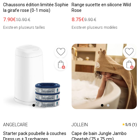
Chaussons édition limitée Sophie
Range sucette en silicone Wild
la girafe rose (0-1 mois)
Rose
7.90€
8.75€
10.90 €
9.90 €
Existe en plusieurs tailles
Existe en plusieurs modèles
ANGELCARE
JOLLEIN
★
5/5 (1)
Starter pack poubelle à couches
Cape de bain Jungle Jambo
Dress up + 3 recharges
Cheetah (75 x 75 cm)