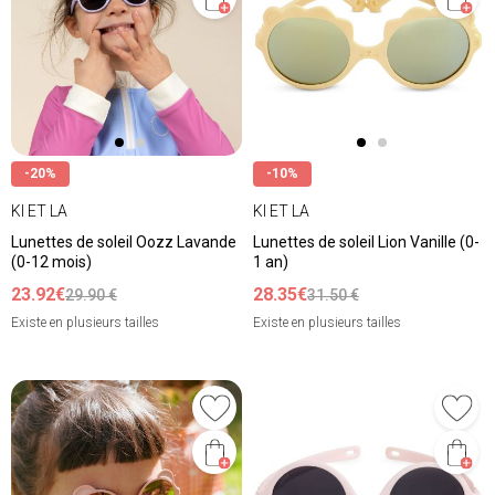
-20%
-10%
KI ET LA
KI ET LA
Lunettes de soleil Oozz Lavande
Lunettes de soleil Lion Vanille (0-
(0-12 mois)
1 an)
23.92€
28.35€
29.90 €
31.50 €
Existe en plusieurs tailles
Existe en plusieurs tailles