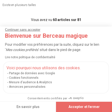
Existe en plusieurs tailles
Vous avez vu
60
articles sur 81
Continuer sans accepter
Bienvenue sur Berceau magique
Afficher plus d’articles
Pour modifier vos préférences par la suite, cliquez sur le lien
'
Mes cookies préférés
' situé dans le pied de page.
<
1
2
>
Lire notre politique de confidentialité
Voici pourquoi nous utilisons des cookies.
TRIER
FILTRER
Partage de données avec Google
Cookies fonctionnels
Découvrez toutes nos marques du
Mesure d'audience & Analytics
Annonces personnalisées
rayon
Consentements certifiés par
En savoir plus
Accepter et fermer