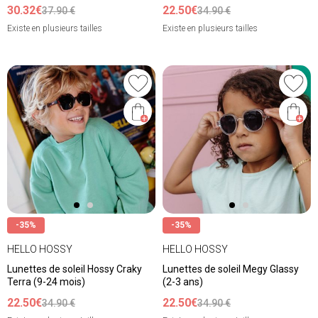
30.32€
22.50€
37.90 €
34.90 €
Existe en plusieurs tailles
Existe en plusieurs tailles
-35%
-35%
HELLO HOSSY
HELLO HOSSY
Lunettes de soleil Hossy Craky
Lunettes de soleil Megy Glassy
Terra (9-24 mois)
(2-3 ans)
22.50€
22.50€
34.90 €
34.90 €