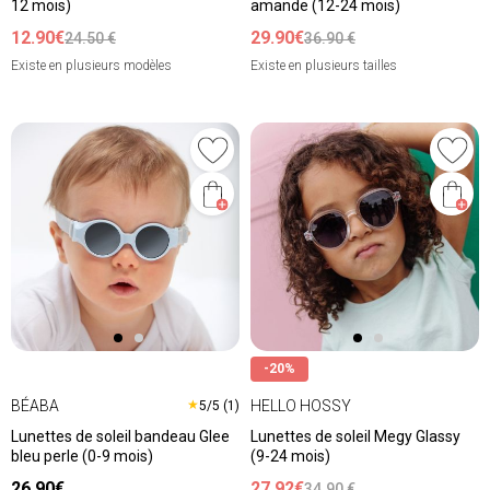
12 mois)
amande (12-24 mois)
12.90€
29.90€
24.50 €
36.90 €
Existe en plusieurs modèles
Existe en plusieurs tailles
-20%
BÉABA
HELLO HOSSY
★
5/5 (1)
Lunettes de soleil bandeau Glee
Lunettes de soleil Megy Glassy
bleu perle (0-9 mois)
(9-24 mois)
26.90€
27.92€
34.90 €