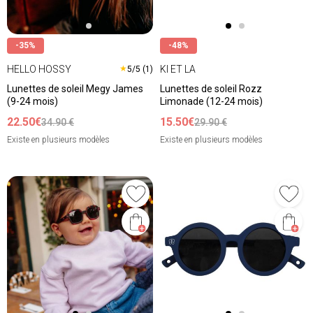
-35%
-48%
HELLO HOSSY
KI ET LA
★
5/5 (1)
Lunettes de soleil Megy James
Lunettes de soleil Rozz
(9-24 mois)
Limonade (12-24 mois)
22.50€
15.50€
34.90 €
29.90 €
Existe en plusieurs modèles
Existe en plusieurs modèles