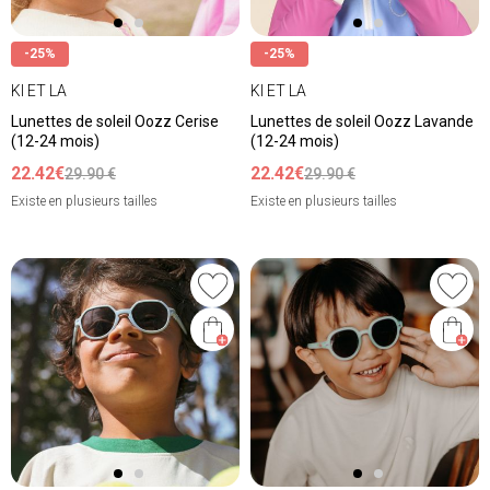
-25%
-25%
KI ET LA
KI ET LA
Lunettes de soleil Oozz Cerise
Lunettes de soleil Oozz Lavande
(12-24 mois)
(12-24 mois)
22.42€
22.42€
29.90 €
29.90 €
Existe en plusieurs tailles
Existe en plusieurs tailles