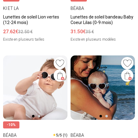
KI ET LA
BÉABA
Lunettes de soleil Lion vertes
Lunettes de soleil bandeau Baby
(12-24 mois)
Coeur Lilas (0-9 mois)
27.62€
31.50€
32.50 €
35 €
Existe en plusieurs tailles
Existe en plusieurs modèles
-10%
BÉABA
BÉABA
★
5/5 (1)