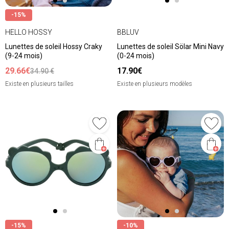
-15%
HELLO HOSSY
BBLUV
Lunettes de soleil Hossy Craky
Lunettes de soleil Sölar Mini Navy
(9-24 mois)
(0-24 mois)
29.66€
17.90€
34.90 €
Existe en plusieurs tailles
Existe en plusieurs modèles
-15%
-10%