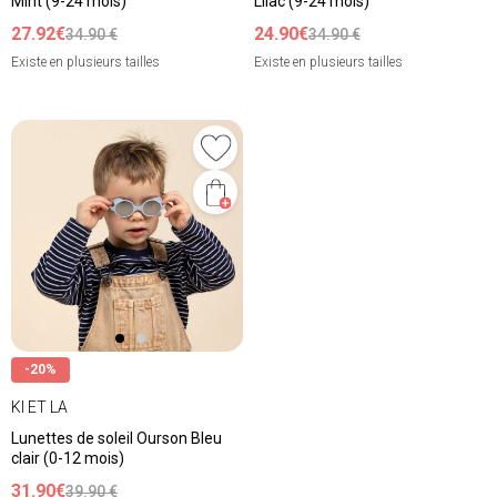
Mint (9-24 mois)
Lilac (9-24 mois)
27.92€
24.90€
34.90 €
34.90 €
Existe en plusieurs tailles
Existe en plusieurs tailles
-20%
KI ET LA
Lunettes de soleil Ourson Bleu
clair (0-12 mois)
31.90€
39.90 €