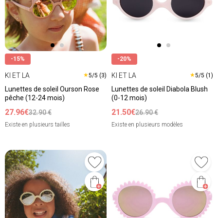
-15%
-20%
KI ET LA
KI ET LA
★
★
5/5 (3)
5/5 (1)
Lunettes de soleil Ourson Rose
Lunettes de soleil Diabola Blush
pêche (12-24 mois)
(0-12 mois)
27.96€
21.50€
32.90 €
26.90 €
Existe en plusieurs tailles
Existe en plusieurs modèles