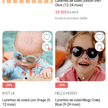
Lunettes de soleil Ourson Vert
Olive (12-24 mois)
29.92€
39.90 €
Existe en plusieurs tailles
-20%
-35%
KI ET LA
HELLO HOSSY
Lunettes de soleil Lion Orage (0-
Lunettes de soleil Megy Craky
12 mois)
Blue (9-24 mois)