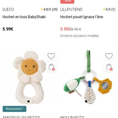
-33%
DJECO
LILLIPUTIENS
★
★
4.8/5 (29)
5/5 (1)
Hochet en bois BabyShaki
Hochet pouët Ignace l'âne
5.99€
5.90€
8.90 €
Existe en plusieurs modèles
Nouveauté !
AMADEUS LES PETITS
MOULIN ROTY