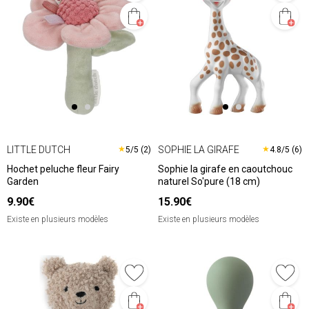
LITTLE DUTCH
SOPHIE LA GIRAFE
★
★
5/5 (2)
4.8/5 (6)
Hochet peluche fleur Fairy
Sophie la girafe en caoutchouc
Garden
naturel So'pure (18 cm)
9.90€
15.90€
Existe en plusieurs modèles
Existe en plusieurs modèles