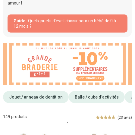
amour !
Guide
: Quels jouets d’éveil choisir pour un bébé de 0 à
12 mois ?
Jouet / anneau de dentition
Balle / cube d'activités
Jo
149 produits
(23 avis)
'