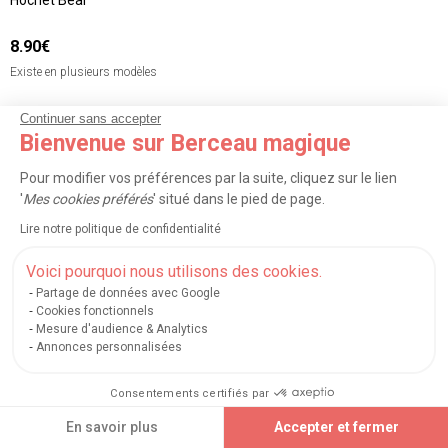
Hochet Bear
8.90€
Existe en plusieurs modèles
Continuer sans accepter
Vous avez vu
60
articles sur 149
Bienvenue sur Berceau magique
Pour modifier vos préférences par la suite, cliquez sur le lien
Afficher plus d’articles
'
Mes cookies préférés
' situé dans le pied de page.
Lire notre politique de confidentialité
<
1
2
3
>
Voici pourquoi nous utilisons des cookies.
Partage de données avec Google
Cookies fonctionnels
TRIER
FILTRER
Mesure d'audience & Analytics
Annonces personnalisées
Découvrez toutes nos marques du
Consentements certifiés par
rayon
En savoir plus
Accepter et fermer