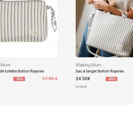
g Mum
Walking Mum
de toilette Botton Rayures
Sac à langer Botton Rayures
17.90 €
24.50€
-50%
-49%
En stock