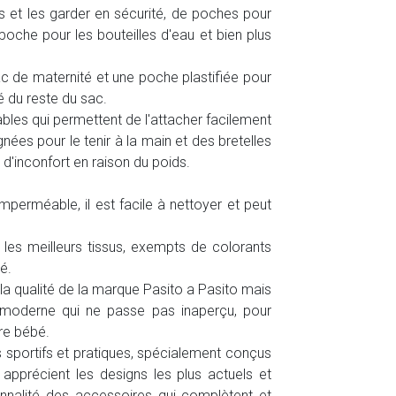
s et les garder en sécurité, de poches pour
 poche pour les bouteilles d'eau et bien plus
ac de maternité et une poche plastifiée pour
é du reste du sac.
les qui permettent de l'attacher facilement
ées pour le tenir à la main et des bretelles
d'inconfort en raison du poids.
perméable, il est facile à nettoyer et peut
 les meilleurs tissus, exempts de colorants
é.
la qualité de la marque Pasito a Pasito mais
t moderne qui ne passe pas inaperçu, pour
re bébé.
s sportifs et pratiques, spécialement conçus
pprécient les designs les plus actuels et
ionnalité des accessoires qui complètent et