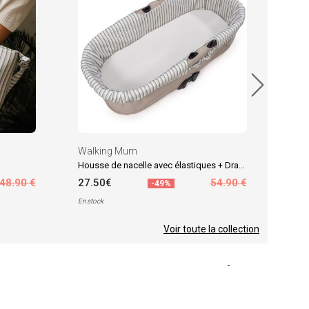
8.9
En sto
Walking Mum
Housse de nacelle avec élastiques + Drap-housse pour nacelle Botton Rayures
48.90 €
27.50€
54.90 €
-49%
En stock
Voir toute la collection
-