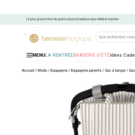
Le plus grand choix de puériculture et cadeaux pour bébé et maman
LA RENTRÉE
BRADERIE D'ÉTÉ
Idées Cad
MENU
Accueil
/
Mode / Bagagerie
/
Bagagerie parents
/
Sac à langer
/
Sac