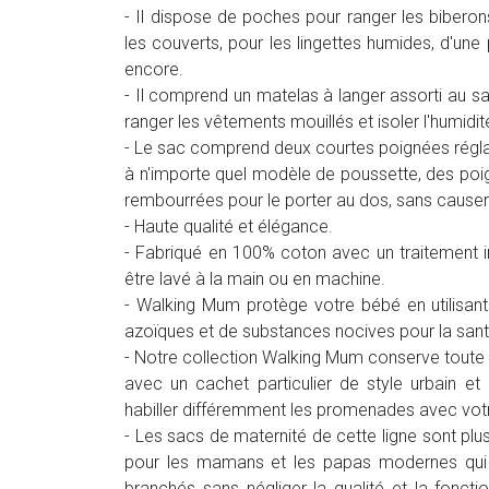
- Il dispose de poches pour ranger les biberon
les couverts, pour les lingettes humides, d'une
encore.
- Il comprend un matelas à langer assorti au s
ranger les vêtements mouillés et isoler l'humidit
- Le sac comprend deux courtes poignées réglab
à n'importe quel modèle de poussette, des poign
rembourrées pour le porter au dos, sans causer 
- Haute qualité et élégance.
- Fabriqué en 100% coton avec un traitement im
être lavé à la main ou en machine.
- Walking Mum protège votre bébé en utilisant
azoïques et de substances nocives pour la sant
- Notre collection Walking Mum conserve toute 
avec un cachet particulier de style urbain e
habiller différemment les promenades avec vot
- Les sacs de maternité de cette ligne sont plu
pour les mamans et les papas modernes qui a
branchés sans négliger la qualité et la fonct