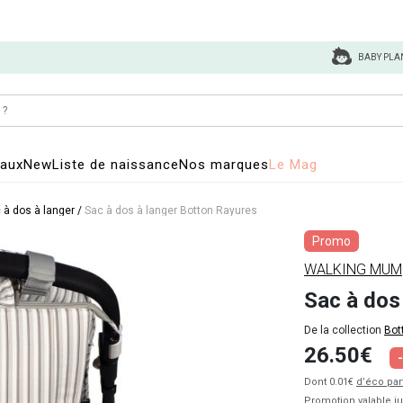
BABY PLA
eaux
New
Liste de naissance
Nos marques
Le Mag
 à dos à langer
/
Sac à dos à langer Botton Rayures
Promo
WALKING MUM
Sac à dos
De la collection
Bot
26.50€
Dont 0.01€
d’éco par
Promotion valable j