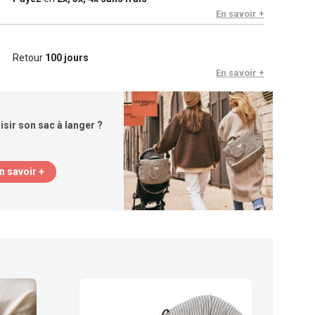
En savoir +
Retour
100 jours
En savoir +
ir son sac à langer ?
n savoir +
Wal
Prot