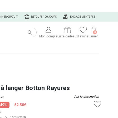
NNER GRATUIT
RETOURS 100 JOURS
ENGAGEMENTS RSE
0
Mon compte
Liste cadeaux
Favoris
Panier
 à langer Botton Rayures
ton
Voir la description
-49%
52.50€
t
usqu’au 15/06/2030