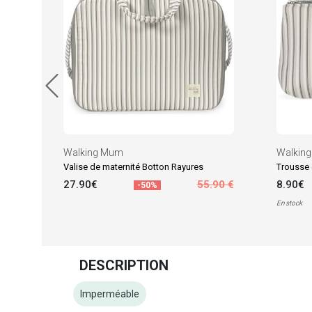
Walking Mum
Walkin
Valise de maternité Botton Rayures
Trousse 
27.90€
55.90 €
8.90€
-50%
En stock
DESCRIPTION
Imperméable