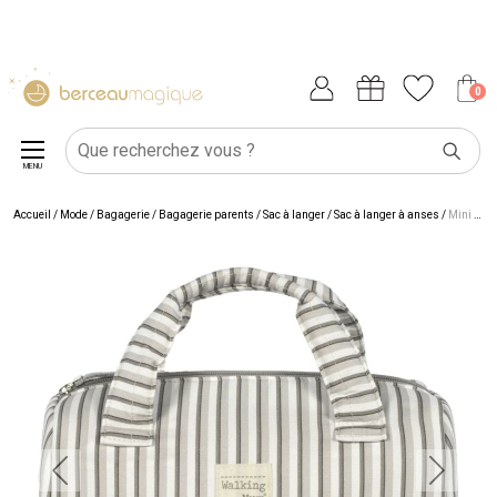
0
MENU
Accueil
/
Mode / Bagagerie
/
Bagagerie parents
/
Sac à langer
/
Sac à langer à anses
/
Mini Bag Botton Rayures