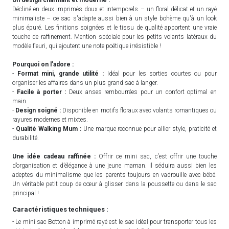
Décliné en deux imprimés doux et intemporels – un floral délicat et un rayé
minimaliste – ce sac s'adapte aussi bien à un style bohème qu'à un look
plus épuré. Les finitions soignées et le tissu de qualité apportent une vraie
touche de raffinement. Mention spéciale pour les petits volants latéraux du
modèle fleuri, qui ajoutent une note poétique irrésistible !
Pourquoi on l’adore :
-
Format mini, grande utilité :
Idéal pour les sorties courtes ou pour
organiser les affaires dans un plus grand sac à langer.
-
Facile à porter :
Deux anses rembourrées pour un confort optimal en
main.
-
Design soigné :
Disponible en motifs floraux avec volants romantiques ou
rayures modernes et mixtes.
-
Qualité Walking Mum :
Une marque reconnue pour allier style, praticité et
durabilité.
Une idée cadeau raffinée :
Offrir ce mini sac, c’est offrir une touche
d’organisation et d’élégance à une jeune maman. Il séduira aussi bien les
adeptes du minimalisme que les parents toujours en vadrouille avec bébé.
Un véritable petit coup de cœur à glisser dans la poussette ou dans le sac
principal !
Caractéristiques techniques :
- Le mini sac Botton à imprimé rayé est le sac idéal pour transporter tous les