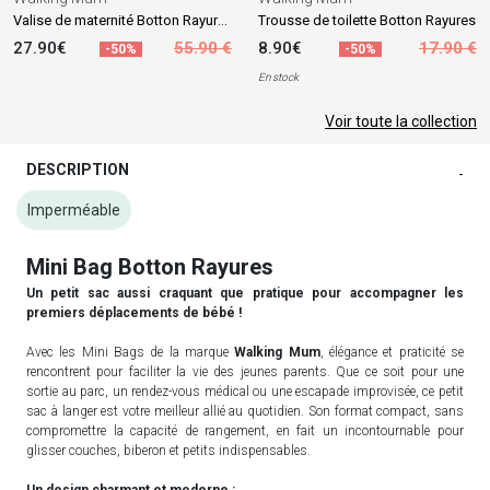
Valise de maternité Botton Rayures
Trousse de toilette Botton Rayures
27.90€
55.90 €
8.90€
17.90 €
-50%
-50%
En stock
Voir toute la collection
DESCRIPTION
-
Imperméable
Mini Bag Botton Rayures
Un petit sac aussi craquant que pratique pour accompagner les
premiers déplacements de bébé !
Avec les Mini Bags de la marque
Walking Mum
, élégance et praticité se
rencontrent pour faciliter la vie des jeunes parents. Que ce soit pour une
sortie au parc, un rendez-vous médical ou une escapade improvisée, ce petit
sac à langer est votre meilleur allié au quotidien. Son format compact, sans
compromettre la capacité de rangement, en fait un incontournable pour
glisser couches, biberon et petits indispensables.
Un design charmant et moderne :