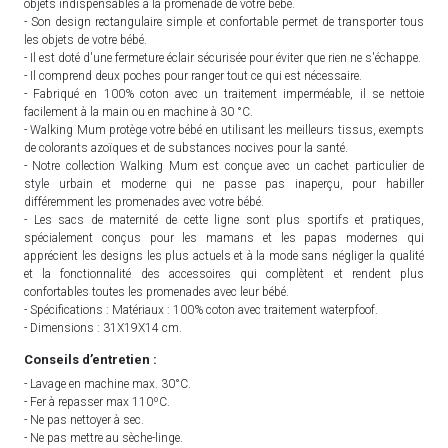
objets indispensables à la promenade de votre bébé.
- Son design rectangulaire simple et confortable permet de transporter tous
les objets de votre bébé.
- Il est doté d'une fermeture éclair sécurisée pour éviter que rien ne s'échappe.
- Il comprend deux poches pour ranger tout ce qui est nécessaire.
- Fabriqué en 100% coton avec un traitement imperméable, il se nettoie
facilement à la main ou en machine à 30 °C.
- Walking Mum protège votre bébé en utilisant les meilleurs tissus, exempts
de colorants azoïques et de substances nocives pour la santé.
- Notre collection Walking Mum est conçue avec un cachet particulier de
style urbain et moderne qui ne passe pas inaperçu, pour habiller
différemment les promenades avec votre bébé.
- Les sacs de maternité de cette ligne sont plus sportifs et pratiques,
spécialement conçus pour les mamans et les papas modernes qui
apprécient les designs les plus actuels et à la mode sans négliger la qualité
et la fonctionnalité des accessoires qui complètent et rendent plus
confortables toutes les promenades avec leur bébé.
- Spécifications : Matériaux : 100% coton avec traitement waterpfoof.
- Dimensions : 31X19X14 cm.
Conseils d’entretien :
- Lavage en machine max. 30°C.
- Fer à repasser max 110ºC.
- Ne pas nettoyer à sec.
- Ne pas mettre au sèche-linge.