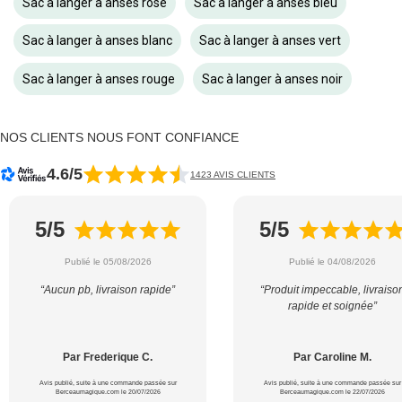
Sac à langer à anses rose
Sac à langer à anses bleu
Sac à langer à anses blanc
Sac à langer à anses vert
Sac à langer à anses rouge
Sac à langer à anses noir
NOS CLIENTS NOUS FONT CONFIANCE
4.6/5
1423 AVIS CLIENTS
5/5
5/5
Publié le 05/08/2026
Publié le 04/08/2026
“Aucun pb, livraison rapide”
“Produit impeccable, livraiso
rapide et soignée”
Par Frederique C.
Par Caroline M.
Avis publié, suite à une commande passée sur
Avis publié, suite à une commande passée sur
Berceaumagique.com le 20/07/2026
Berceaumagique.com le 22/07/2026