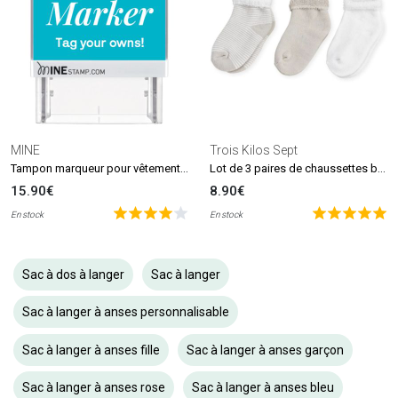
MINE
Trois Kilos Sept
Tampon marqueur pour vêtements et livres MINE Stamp
Lot de 3 paires de chaussettes beige et blanc (0-6 mois)
15.90€
8.90€
En stock
En stock
Sac à dos à langer
Sac à langer
Sac à langer à anses personnalisable
Sac à langer à anses fille
Sac à langer à anses garçon
Sac à langer à anses rose
Sac à langer à anses bleu