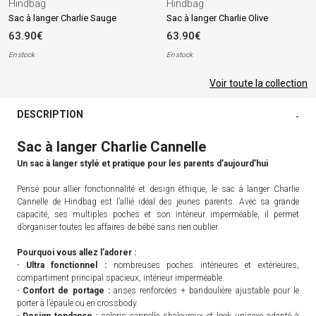
Hindbag
Hindbag
Sac à langer Charlie Sauge
Sac à langer Charlie Olive
63.90€
63.90€
En stock
En stock
Voir toute la collection
DESCRIPTION
-
Sac à langer Charlie Cannelle
Un sac à langer stylé et pratique pour les parents d’aujourd’hui
Pensé pour allier fonctionnalité et design éthique, le sac à langer Charlie
Cannelle de Hindbag est l’allié idéal des jeunes parents. Avec sa grande
capacité, ses multiples poches et son intérieur imperméable, il permet
d’organiser toutes les affaires de bébé sans rien oublier.
Pourquoi vous allez l’adorer :
-
Ultra fonctionnel :
nombreuses poches intérieures et extérieures,
compartiment principal spacieux, intérieur imperméable.
-
Confort de portage :
anses renforcées + bandoulière ajustable pour le
porter à l’épaule ou en crossbody.
-
Design tendance :
coloris cannelle chaleureux et look unisexe adapté à