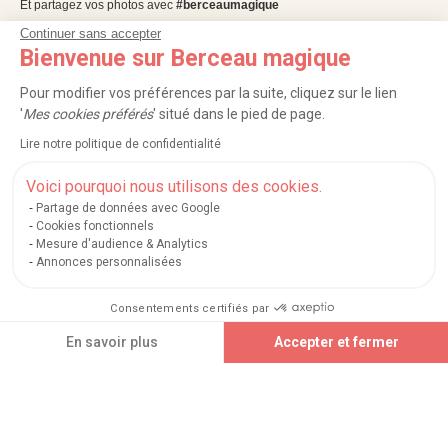
Et partagez vos photos avec
#berceaumagique
Continuer sans accepter
Bienvenue sur Berceau magique
Pour modifier vos préférences par la suite, cliquez sur le lien
'
Mes cookies préférés
' situé dans le pied de page.
Lire notre politique de confidentialité
Voici pourquoi nous utilisons des cookies.
Partage de données avec Google
Cookies fonctionnels
NOS SERVICES
Mesure d'audience & Analytics
Annonces personnalisées
INFORMATIONS
Consentements certifiés par
Ajouter au panier
À PROPOS
En savoir plus
Accepter et fermer
Axeptio consent
Plateforme de Gestion du Consentement : Personnalisez vos Options
PROFESSIONNELS
Notre plateforme vous permet d'adapter et de gérer vos paramètres de confidential
LISTES CADEAUX