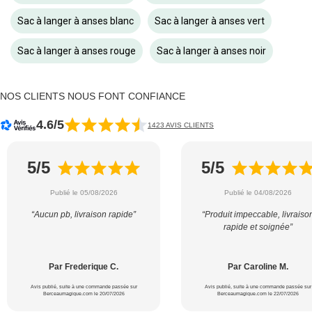
Sac à langer à anses blanc
Sac à langer à anses vert
Sac à langer à anses rouge
Sac à langer à anses noir
NOS CLIENTS NOUS FONT CONFIANCE
4.6/5
1423 AVIS CLIENTS
5/5
5/5
Publié le 05/08/2026
Publié le 04/08/2026
“Aucun pb, livraison rapide”
“Produit impeccable, livraiso
rapide et soignée”
Par Frederique C.
Par Caroline M.
Avis publié, suite à une commande passée sur
Avis publié, suite à une commande passée sur
Berceaumagique.com le 20/07/2026
Berceaumagique.com le 22/07/2026