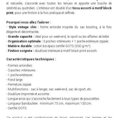
et naturelle, s’accorde avec toutes les tenues et apporte une touche de
sérénité au quotidien. L’intérieur est doublé d’un
tissu assorti à motif block
print
, pour une finition à la fois pratique et raffinée.
Pourquoi vous allez l’adorer :
-
Style vintage chic :
forme arrondie inspirée du sac bowling, à la fois
élégante et décontractée.
-
Grande capacité :
idéal pour un week-end, le sport ou les affaires de bébé.
-
Organisation optimale :
3 poches intérieures + 1 poche extérieure zippée.
-
Matière durable :
coton bio épais certifié GOTS (500 g/m²).
-
Finition soignée :
doublure intérieure à motif block print assorti.
Caractéristiques techniques :
- Formes arrondies.
- 3 poches intérieures.
- 1 poche extérieure.
- Fond large.
- Fermeture zippée.
- Multifonctions : sac à langer, sac week-end, sac de sport, etc.
- Doublure imprimée et assortie.
- Longue anse qui s'accroche facilement à tous types de poussettes.
- Longueur bandoulière : minimum 75 cm, maximum 130 cm.
- Certifié GOTS.
Ce produit a été confectionné de façon artisanale. Les teintes et les