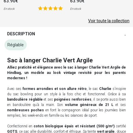
63.90€
63.90€
En stock
En stock
Voir toute la collection
DESCRIPTION
-
Réglable
Sac à langer Charlie Vert Argile
Alliez praticité et élégance avec le sac à langer Charlie Vert Argile de
Hindbag, un modèle au look vintage revisité pour les parents
modernes !
Avec ses
formes arrondies et son allure rétro
, le sac
Charlie
s’inspire
du sac bowling pour un style à la fois chic et fonctionnel. Grâce à sa
bandoulière réglable
et ses
poignées renforcées
, il se porte aussi bien
en bandoulière qu’à la main. Son
volume généreux de 21 L
et ses
nombreuses poches
en font le compagnon idéal pour les journées bien
remplies, les week-ends en famille ou les séances de sport.
Confectionné en
coton biologique épais et résistant (500 g/m²)
certifié
GOTS
, ce sac allie durabilité, confort et éthique. Sa teinte
vert argile
, douce