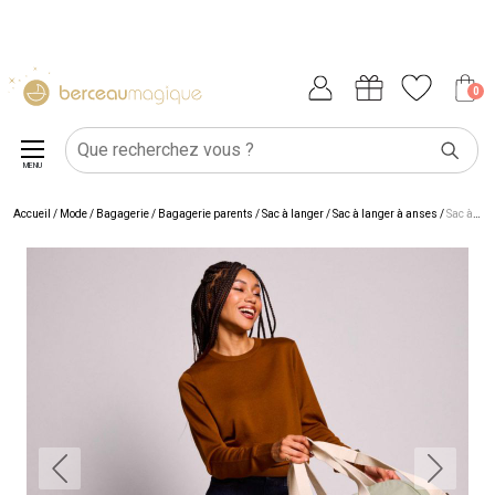
0
MENU
Accueil
/
Mode / Bagagerie
/
Bagagerie parents
/
Sac à langer
/
Sac à langer à anses
/
Sac à langer Charlie Vert Argile