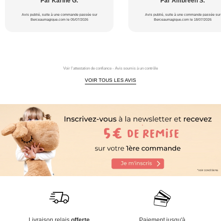
Par Karine G.
Par Ambreen S.
Avis publié, suite à une commande passée sur
Avis publié, suite à une commande passée sur
Berceaumagique.com le 05/07/2026
Berceaumagique.com le 18/07/2026
Voir l'attestation de confiance - Avis soumis à un contrôle
VOIR TOUS LES AVIS
Livraison relais
offerte
Paiement jusqu'à