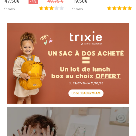
47.50€
49.75 €
19.50€
-4%
En stock
En stock