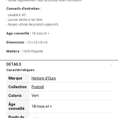
- Vérifier régulièrement l’état du produit avant utilisation.
Conseils d’entretien :
- Lavable à 30°.
- Laisser sécher à l’air libre.
- Ne pas utiliser de produits agressifs.
Age conseillé :
18 mois et +
Dimension :
10 x 26 x 8 cm
Matière :
100% Polyester
DETAILS
-
Caractéristiques
Marque
Histoire d'Ours
Collection
Podcoll
Coloris
Vert
Âge
18 mois et +
conseillé
Poids du