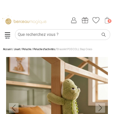
0
MENU
Accueil
/
Jouet
/
Peluche
/
Peluche d'activités
/
Bracelet PODCOLL Slap Croco