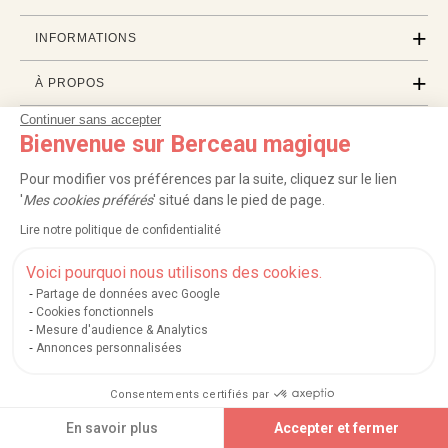
INFORMATIONS
À PROPOS
Continuer sans accepter
PROFESSIONNELS
Bienvenue sur Berceau magique
LISTES CADEAUX
Pour modifier vos préférences par la suite, cliquez sur le lien
'
Mes cookies préférés
' situé dans le pied de page.
Lire notre politique de confidentialité
|
|
|
|
Carte cadeau
Retour 100 jours
Moyens de paiement
Zones et frais de livraison
|
|
|
|
Service après-vente
FAQ
Rappels de produits
Protection des données
Voici pourquoi nous utilisons des cookies.
|
|
Mentions légales et crédits
Conditions générales de ventes
Mes cookies
Partage de données avec Google
Cookies fonctionnels
Nos moyens de paiement sécurisés
Mesure d'audience & Analytics
Annonces personnalisées
Consentements certifiés par
Berceau magique
.
Exauceur de souhaits
© 2004-2026
Ajouter au panier
En savoir plus
Accepter et fermer
Un site édité par
Mégara