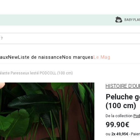
BABY PLA
eaux
New
Liste de naissance
Nos marques
Le Mag
éante Paresseux lesté PODCOLL (100 cm)
HISTOIRE D'O
Peluche g
(100 cm)
De la collection
Pod
99.90€
ou
2x 49,95€
-
Paiem