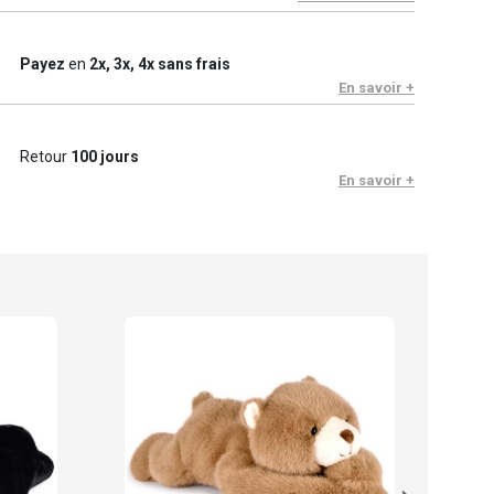
Payez
en
2x, 3x, 4x sans frais
En savoir +
Retour
100 jours
En savoir +
Hist
Sac 
24.