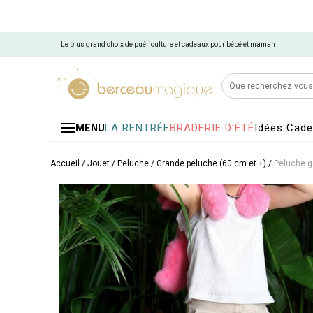
Le plus grand choix de puériculture et cadeaux pour bébé et maman
LA RENTRÉE
BRADERIE D'ÉTÉ
Idées Cad
MENU
Accueil
/
Jouet
/
Peluche
/
Grande peluche (60 cm et +)
/
Peluche g