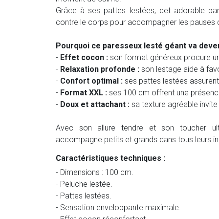
Grâce à ses pattes lestées, cet adorable par
contre le corps pour accompagner les pauses 
Pourquoi ce paresseux lesté géant va deve
-
Effet cocon :
son format généreux procure un
-
Relaxation profonde :
son lestage aide à favo
-
Confort optimal :
ses pattes lestées assurent 
-
Format XXL :
ses 100 cm offrent une présenc
-
Doux et attachant :
sa texture agréable invite
Avec son allure tendre et son toucher ult
accompagne petits et grands dans tous leurs ins
Caractéristiques techniques :
- Dimensions : 100 cm.
- Peluche lestée.
- Pattes lestées.
- Sensation enveloppante maximale.