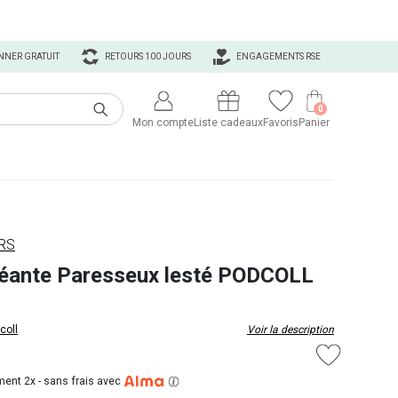
NNER GRATUIT
RETOURS 100 JOURS
ENGAGEMENTS RSE
0
Mon compte
Liste cadeaux
Favoris
Panier
URS
éante Paresseux lesté PODCOLL
coll
Voir la description
ent 2x -
sans frais avec