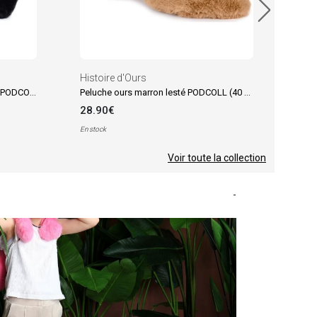
Histoire d'Ours
Peluche géante Panda Roux lesté PODCOLL (100 cm)
Peluche ours marron lesté PODCOLL (40 cm)
28.90€
En stock
Voir toute la collection
-