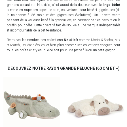
grandes occasions. Noukie's, c'est aussi de la douceur avec
le linge bébé
comme les superbes
capes de bain
,
couvertures
pour bébé et gigoteuses (de
la naissance à 36 mois et des gigoteuses évolutives). Un univers vaste
passant de la veilleuse bébé à la
grenouillère
, en passant par les
bavoirs
ou le
couffin
pour bébé. Cette diversité fait de Noukie's une marque indispensable
et incontournable de la petite enfance.
Retrouvez les nombreuses collections
Noukie's
comme
Moris & Sacha
,
Mix
et Match
,
Poudre d'étoiles
, et bien plus encore ! Des collections conçues pour
tous les goûts et styles, que ce soit pour une petite fille ou un petit garçon.
DECOUVREZ NOTRE RAYON GRANDE PELUCHE (60 CM ET +)