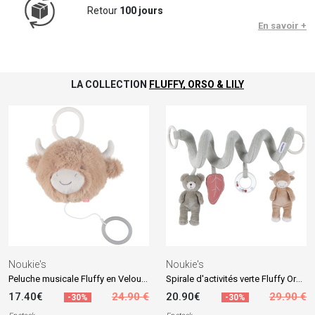
Retour
100 jours
En savoir +
LA COLLECTION
FLUFFY, ORSO & LILY
Noukie's
Noukie's
Peluche musicale Fluffy en Veloudoux beige
Spirale d'activités verte Fluffy Orso et Lily
17.40€
24.90 €
20.90€
29.90 €
-30%
-30%