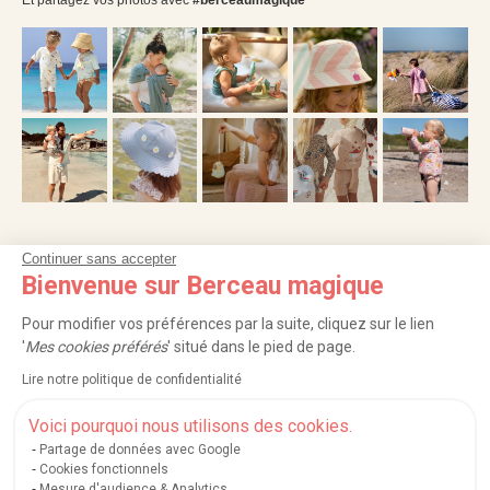
Et partagez vos photos avec
#berceaumagique
Continuer sans accepter
NOS SERVICES
Bienvenue sur Berceau magique
INFORMATIONS
Pour modifier vos préférences par la suite, cliquez sur le lien
'
Mes cookies préférés
' situé dans le pied de page.
À PROPOS
Lire notre politique de confidentialité
PROFESSIONNELS
Voici pourquoi nous utilisons des cookies.
Partage de données avec Google
LISTES CADEAUX
Cookies fonctionnels
Mesure d'audience & Analytics