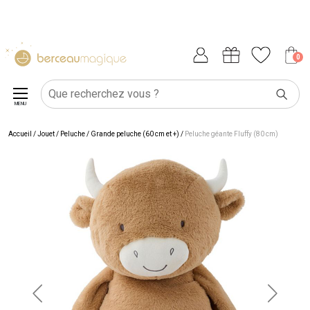
0
MENU
Accueil
/
Jouet
/
Peluche
/
Grande peluche (60 cm et +)
/
Peluche géante Fluffy (80 cm)