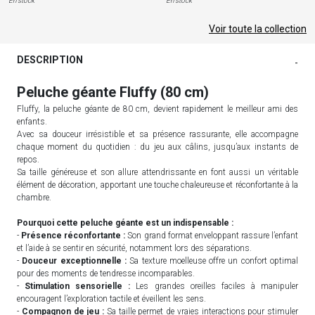
En stock
En stock
Voir toute la collection
DESCRIPTION
-
Peluche géante Fluffy (80 cm)
Fluffy, la peluche géante de 80 cm, devient rapidement le meilleur ami des
enfants.
Avec sa douceur irrésistible et sa présence rassurante, elle accompagne
chaque moment du quotidien : du jeu aux câlins, jusqu’aux instants de
repos.
Sa taille généreuse et son allure attendrissante en font aussi un véritable
élément de décoration, apportant une touche chaleureuse et réconfortante à la
chambre.
Pourquoi cette peluche géante est un indispensable :
-
Présence réconfortante :
Son grand format enveloppant rassure l’enfant
et l’aide à se sentir en sécurité, notamment lors des séparations.
-
Douceur exceptionnelle :
Sa texture moelleuse offre un confort optimal
pour des moments de tendresse incomparables.
-
Stimulation sensorielle :
Les grandes oreilles faciles à manipuler
encouragent l’exploration tactile et éveillent les sens.
-
Compagnon de jeu :
Sa taille permet de vraies interactions pour stimuler