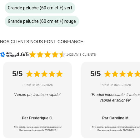
Grande peluche (60 cm et +) vert
Grande peluche (60 cm et +) rouge
NOS CLIENTS NOUS FONT CONFIANCE
4.6/5
1423 AVIS CLIENTS
5/5
5/5
Publié le 05/08/2026
Publié le 04/08/2026
“Aucun pb, livraison rapide”
“Produit impeccable, livraiso
rapide et soignée”
Par Frederique C.
Par Caroline M.
Avis publié, suite à une commande passée sur
Avis publié, suite à une commande passée sur
Berceaumagique.com le 20/07/2026
Berceaumagique.com le 22/07/2026