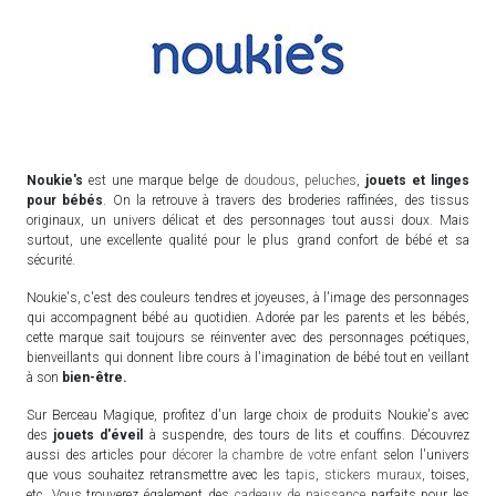
Noukie's
est une marque belge de
doudous
,
peluches
,
jouets et linges
pour bébés
. On la retrouve à travers des broderies raffinées, des tissus
originaux, un univers délicat et des personnages tout aussi doux. Mais
surtout, une excellente qualité pour le plus grand confort de bébé et sa
sécurité.
Noukie's, c'est des couleurs tendres et joyeuses, à l'image des personnages
qui accompagnent bébé au quotidien. Adorée par les parents et les bébés,
cette marque sait toujours se réinventer avec des personnages poétiques,
bienveillants qui donnent libre cours à l'imagination de bébé tout en veillant
à son
bien-être.
Sur Berceau Magique, profitez d'un large choix de produits Noukie's avec
des
jouets d'éveil
à suspendre, des tours de lits et couffins. Découvrez
aussi des articles pour
décorer la chambre de votre enfant
selon l'univers
que vous souhaitez retransmettre avec les
tapis
,
stickers muraux
, toises,
etc. Vous trouverez également des
cadeaux de naissance
parfaits pour les