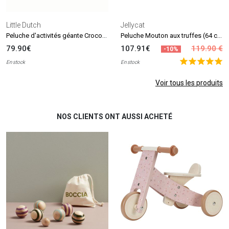
Little Dutch
Jellycat
Peluche d'activités géante Crocodile Safari Friends (90 cm)
Peluche Mouton aux truffes (64 cm)
79.90€
107.91€
119.90 €
-10%
En stock
En stock
Voir tous les produits
NOS CLIENTS ONT AUSSI ACHETÉ