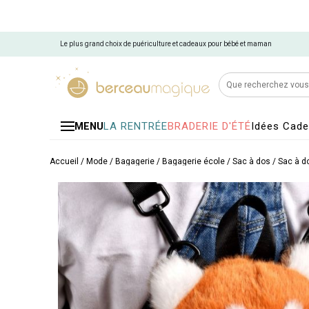
Le plus grand choix de puériculture et cadeaux pour bébé et maman
LA RENTRÉE
BRADERIE D'ÉTÉ
Idées Cad
MENU
Accueil
/
Mode / Bagagerie
/
Bagagerie école
/
Sac à dos
/
Sac à d