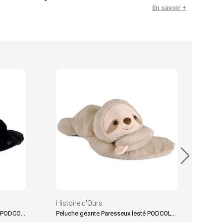
En savoir +
Hist
Brac
19.
En sto
Histoire d'Ours
Peluche géante Panda Roux lesté PODCOLL (75 cm)
Peluche géante Paresseux lesté PODCOLL (75 cm)