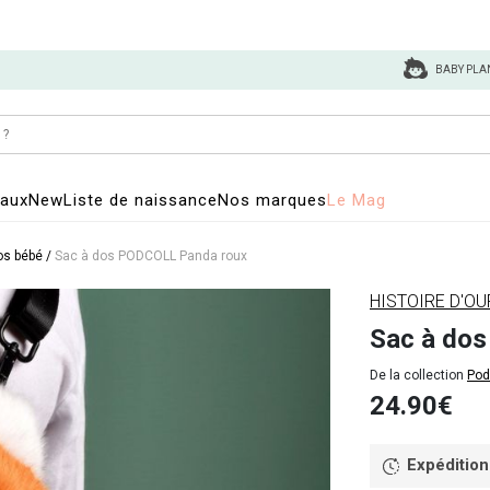
BABY PLA
eaux
New
Liste de naissance
Nos marques
Le Mag
os bébé
/
Sac à dos PODCOLL Panda roux
HISTOIRE D'O
Sac à do
De la collection
Pod
24.90€
Expédition