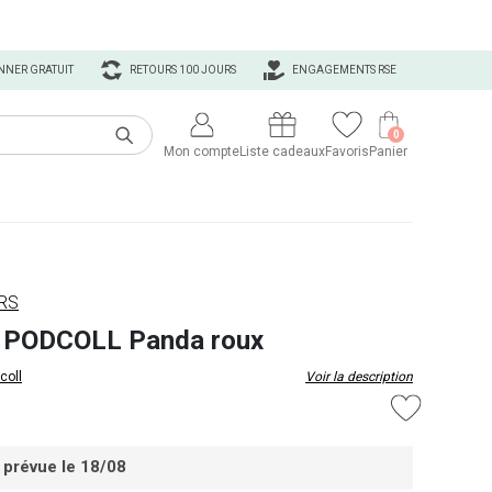
NNER GRATUIT
RETOURS 100 JOURS
ENGAGEMENTS RSE
0
Mon compte
Liste cadeaux
Favoris
Panier
URS
s PODCOLL Panda roux
coll
Voir la description
 prévue le 18/08