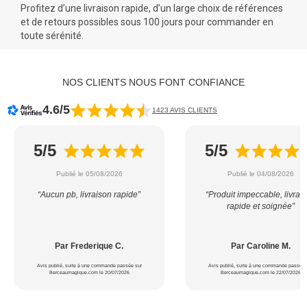
Profitez d’une livraison rapide, d’un large choix de références
et de retours possibles sous 100 jours pour commander en
toute sérénité.
NOS CLIENTS NOUS FONT CONFIANCE
4.6/5
1423 AVIS CLIENTS
5/5
5/5
Publié le 05/08/2026
Publié le 04/08/2026
“Aucun pb, livraison rapide”
“Produit impeccable, livrai
rapide et soignée”
Par Frederique C.
Par Caroline M.
Avis publié, suite à une commande passée sur
Avis publié, suite à une commande passée 
Berceaumagique.com le 20/07/2026
Berceaumagique.com le 22/07/2026