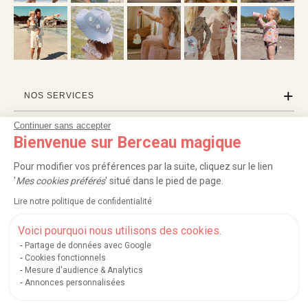
NOS SERVICES
Continuer sans accepter
INFORMATIONS
Bienvenue sur Berceau magique
À PROPOS
Pour modifier vos préférences par la suite, cliquez sur le lien
'
Mes cookies préférés
' situé dans le pied de page.
PROFESSIONNELS
Lire notre politique de confidentialité
LISTES CADEAUX
Voici pourquoi nous utilisons des cookies.
Partage de données avec Google
Cookies fonctionnels
Mesure d'audience & Analytics
|
|
|
|
Carte cadeau
Retour 100 jours
Moyens de paiement
Zones et frais de livraison
Annonces personnalisées
|
|
|
|
Service après-vente
FAQ
Rappels de produits
Protection des données
|
|
Mentions légales et crédits
Conditions générales de ventes
Mes cookies