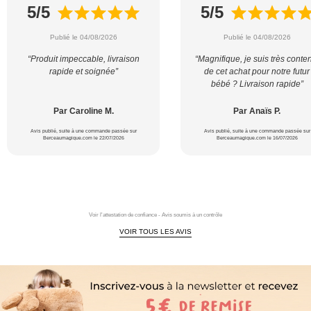
5/5
5/5
Publié le 04/08/2026
Publié le 04/08/2026
“Produit impeccable, livraison
“Magnifique, je suis très conte
rapide et soignée”
de cet achat pour notre futur
bébé ? Livraison rapide”
Par Caroline M.
Par Anaïs P.
Avis publié, suite à une commande passée sur
Avis publié, suite à une commande passée sur
Berceaumagique.com le 22/07/2026
Berceaumagique.com le 16/07/2026
Voir l'attestation de confiance - Avis soumis à un contrôle
VOIR TOUS LES AVIS