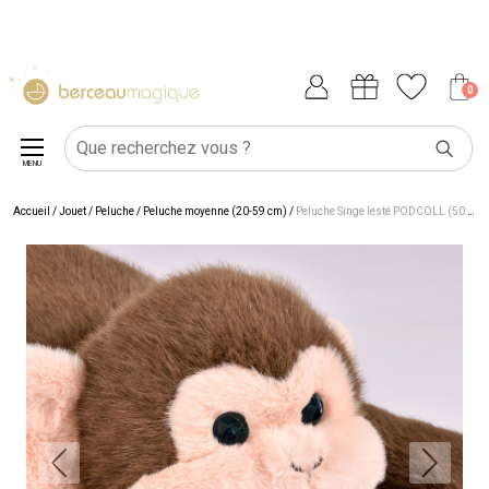
0
MENU
Accueil
/
Jouet
/
Peluche
/
Peluche moyenne (20-59 cm)
/
Peluche Singe lesté PODCOLL (50 cm)