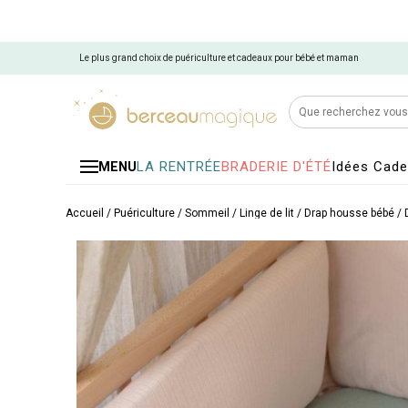
Le plus grand choix de puériculture et cadeaux pour bébé et maman
LA RENTRÉE
BRADERIE D'ÉTÉ
Idées Cad
MENU
Accueil
/
Puériculture
/
Sommeil
/
Linge de lit
/
Drap housse bébé
/