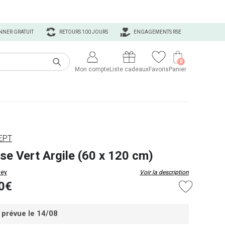
NNER GRATUIT
RETOURS 100 JOURS
ENGAGEMENTS RSE
0
Mon compte
Liste cadeaux
Favoris
Panier
EPT
se Vert Argile (60 x 120 cm)
ey
Voir la description
0€
 prévue le 14/08