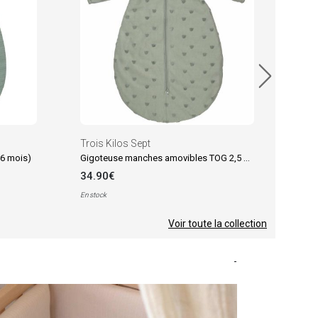
32.
Trois Kilos Sept
Gigoteuse manches amovibles TOG 2,5 Honey Argile (6-18 mois)
-6 mois)
34.90€
En stock
Voir toute la collection
-