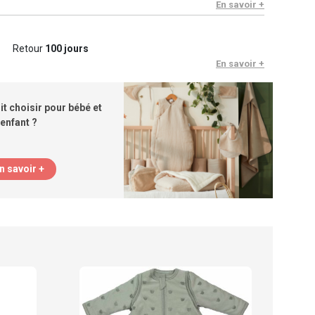
En savoir +
Retour
100 jours
En savoir +
lit choisir pour bébé et
enfant ?
n savoir +
Troi