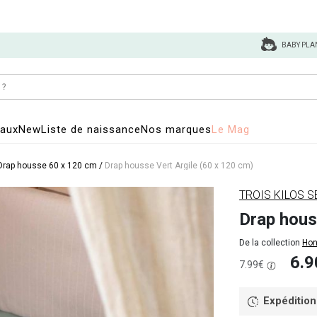
BABY PLA
eaux
New
Liste de naissance
Nos marques
Le Mag
Drap housse 60 x 120 cm
/
Drap housse Vert Argile (60 x 120 cm)
TROIS KILOS S
Drap hous
De la collection
Hon
6.9
7.99€
Expédition