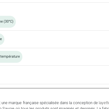
ne (30°C)
re
 température
 une marque française spécialisée dans la conception de
layett
Savoie où tous les produits sont imaginés et dessinés. La fabr