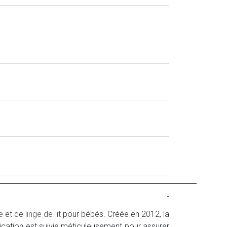
-
e
et de
linge de lit
pour bébés. Créée en 2012, la
ication est suivie méticuleusement pour assurer