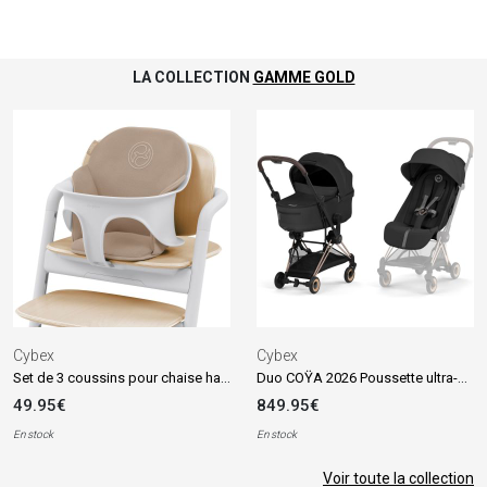
LA COLLECTION
GAMME GOLD
Cybex
Cybex
Set de 3 coussins pour chaise haute LEMO 2 Comfort Inlay Almond Beige
Duo COŸA 2026 Poussette ultra-compacte avec nacelle pliable et Châssis Rose Gold Sepia Black
49.95€
849.95€
En stock
En stock
Voir toute la collection