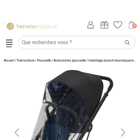
0
MENU
Accueil
/
Puériculture
/
Poussette
/
Accessoires poussette
/
Habillage pluie et moustiquaire
/
Ha