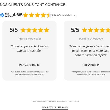
NOS CLIENTS NOUS FONT CONFIANCE
4.6/5
1421 AVIS CLIENTS
5/5
5/5
Publié le 04/08/2026
Publié le 04/08/2026
“Produit impeccable, livraison
“Magnifique, je suis très conte
rapide et soignée”
de cet achat pour notre futur
bébé ? Livraison rapide”
Par Caroline M.
Par Anaïs P.
Avis publié, suite à une commande passée sur
Avis publié, suite à une commande passée sur
Berceaumagique.com le 22/07/2026
Berceaumagique.com le 16/07/2026
Voir l'attestation de confiance - Avis soumis à un contrôle
VOIR TOUS LES AVIS