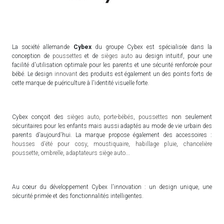
La société allemande
Cybex
du groupe Cybex est spécialisée dans la
conception de
poussettes
et de
sièges auto
au design intuitif, pour une
facilité d'utilisation optimale pour les parents et une sécurité renforcée pour
bébé. Le design
innovant
des produits est également un des points forts de
cette marque de puériculture à l'identité visuelle forte.
Cybex conçoit des
sièges auto
,
porte-bébés
,
poussettes
non seulement
sécuritaires pour les enfants mais aussi adaptés au mode de vie urbain des
parents d'aujourd'hui. La marque propose également des accessoires :
housses d'été pour cosy
,
moustiquaire
,
habillage pluie
,
chancelière
poussette
,
ombrelle
,
adaptateurs siège auto
...
Au coeur du développement Cybex l'innovation : un design unique, une
sécurité primée et des fonctionnalités intelligentes.