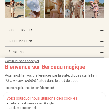
NOS SERVICES
INFORMATIONS
À PROPOS
Continuer sans accepter
PROFESSIONNELS
Bienvenue sur Berceau magique
LISTES CADEAUX
Pour modifier vos préférences par la suite, cliquez sur le lien
'
Mes cookies préférés
' situé dans le pied de page.
Lire notre politique de confidentialité
|
|
|
|
Carte cadeau
Retour 100 jours
Moyens de paiement
Zones et frais de livraison
|
|
|
|
Service après-vente
FAQ
Rappels de produits
Protection des données
Voici pourquoi nous utilisons des cookies.
|
|
Mentions légales et crédits
Conditions générales de ventes
Mes cookies
Partage de données avec Google
Cookies fonctionnels