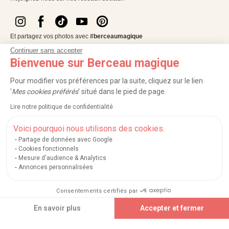
Et partagez vos photos avec
#berceaumagique
Continuer sans accepter
Bienvenue sur Berceau magique
Pour modifier vos préférences par la suite, cliquez sur le lien
'
Mes cookies préférés
' situé dans le pied de page.
Lire notre politique de confidentialité
Voici pourquoi nous utilisons des cookies.
Partage de données avec Google
Cookies fonctionnels
NOS SERVICES
Mesure d'audience & Analytics
Annonces personnalisées
INFORMATIONS
Consentements certifiés par
Ajouter au panier
À PROPOS
En savoir plus
Accepter et fermer
Axeptio consent
Plateforme de Gestion du Consentement : Personnalisez vos Options
PROFESSIONNELS