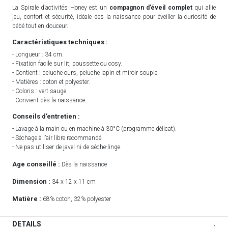
La Spirale d’activités Honey est un
compagnon d’éveil complet
qui allie
jeu, confort et sécurité, idéale dès la naissance pour éveiller la curiosité de
bébé tout en douceur.
Caractéristiques techniques :
- Longueur : 34 cm.
- Fixation facile sur lit, poussette ou cosy.
- Contient : peluche ours, peluche lapin et miroir souple.
- Matières : coton et polyester.
- Coloris : vert sauge.
- Convient dès la naissance.
Conseils d’entretien :
- Lavage à la main ou en machine à 30°C (programme délicat).
- Séchage à l’air libre recommandé.
- Ne pas utiliser de javel ni de sèche-linge.
Age conseillé :
Dès la naissance
Dimension :
34 x 12 x 11 cm
Matière :
68% coton, 32% polyester
DETAILS
-