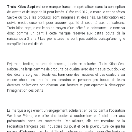
Trois Kilos Sept
est une marque française spécialisée dans la conception
de
layette
et de
linge de lit
pour bébés. Créée en 2012, la marque est basée en
Savoie où tous les produits sont imaginés et dessinés. La fabrication est
suivie méticuleusement pour assurer qualité et sécurité aux utilisateurs.
Trois kilos sept, c'est le poids moyen d'un bébé à la naissance : le nom va
donc comme un gant à cette marque réservée aux petits bouts de la
naissance à 2 ans ! Les prématurés ne sont pas oubliés puisqu'une ligne
complète leur est dédiée.
Pyjamas
,
bodies
,
parures de berceau
,
jouets
en peluche... Trois Kilos Sept
élabore une large gamme de produits de qualité, avec des tissus tout doux et
des détails soignés : broderies, harmonie des matières et des couleurs ou
encore choix des motifs. Les dessins et personnages issus de leurs
diverses collections ont chacun leur histoire et participeront à développer
l'imagination des petits.
La marque a également un engagement solidaire : en participant à l'opération
We Love Préma, elle offre des bodies à customiser et à distribuer aux
prématurés dans les maternités. Par ailleurs, elle est membre de la
Fédération française des industries du jouet et de la puériculture, ce qui lui
permet d'échanger avec les différents acteurs du secteur pour être toujours