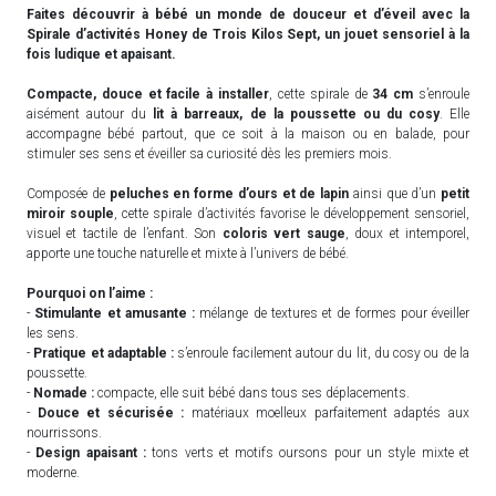
Faites découvrir à bébé un monde de douceur et d’éveil avec la
Spirale d’activités Honey de Trois Kilos Sept, un jouet sensoriel à la
fois ludique et apaisant.
Compacte, douce et facile à installer
, cette spirale de
34 cm
s’enroule
aisément autour du
lit à barreaux, de la poussette ou du cosy
. Elle
accompagne bébé partout, que ce soit à la maison ou en balade, pour
stimuler ses sens et éveiller sa curiosité dès les premiers mois.
Composée de
peluches en forme d’ours et de lapin
ainsi que d’un
petit
miroir souple
, cette spirale d’activités favorise le développement sensoriel,
visuel et tactile de l’enfant. Son
coloris vert sauge
, doux et intemporel,
apporte une touche naturelle et mixte à l’univers de bébé.
Pourquoi on l’aime :
-
Stimulante et amusante :
mélange de textures et de formes pour éveiller
les sens.
-
Pratique et adaptable :
s’enroule facilement autour du lit, du cosy ou de la
poussette.
-
Nomade :
compacte, elle suit bébé dans tous ses déplacements.
-
Douce et sécurisée :
matériaux moelleux parfaitement adaptés aux
nourrissons.
-
Design apaisant :
tons verts et motifs oursons pour un style mixte et
moderne.