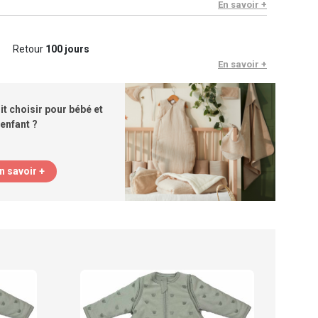
En savoir +
Retour
100 jours
En savoir +
lit choisir pour bébé et
enfant ?
n savoir +
Troi
Doud