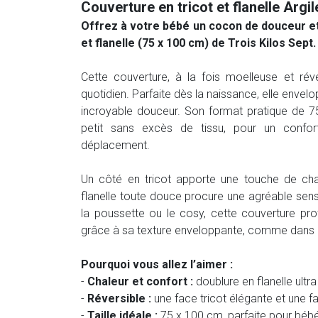
Couverture en tricot et flanelle Argi
Offrez à votre bébé un cocon de douceur et
et flanelle (75 x 100 cm) de Trois Kilos Sept.
Cette couverture, à la fois moelleuse et réve
quotidien. Parfaite dès la naissance, elle envel
incroyable douceur. Son format pratique de 7
petit sans excès de tissu, pour un confor
déplacement.
Un côté en tricot apporte une touche de cha
flanelle toute douce procure une agréable sensa
la poussette ou le cosy, cette couverture pro
grâce à sa texture enveloppante, comme dans 
Pourquoi vous allez l’aimer :
-
Chaleur et confort :
doublure en flanelle ult
-
Réversible :
une face tricot élégante et une f
-
Taille idéale :
75 x 100 cm, parfaite pour bébé