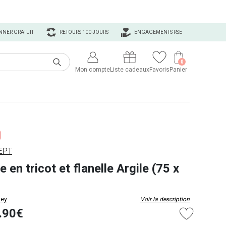
NNER GRATUIT
RETOURS 100 JOURS
ENGAGEMENTS RSE
0
Mon compte
Liste cadeaux
Favoris
Panier
EPT
 en tricot et flanelle Argile (75 x
ey
Voir la description
.90€