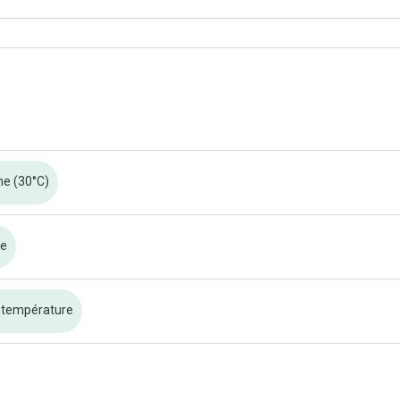
ne (30°C)
re
 température