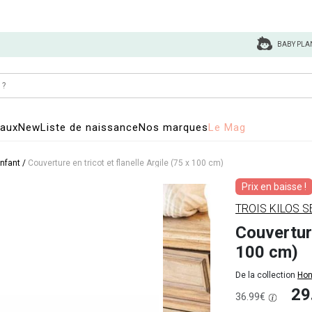
BABY PLA
eaux
New
Liste de naissance
Nos marques
Le Mag
enfant
/
Couverture en tricot et flanelle Argile (75 x 100 cm)
Prix en baisse !
TROIS KILOS S
Couverture
100 cm)
De la collection
Hon
29
36.99€