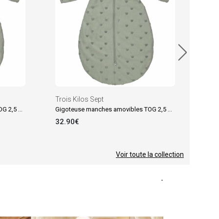
17.
Trois Kilos Sept
Gigoteuse manches amovibles TOG 2,5 Honey Argile (6-18 mois)
Gigoteuse manches amovibles TOG 2,5 Honey Argile (0-6 mois)
32.90€
Voir toute la collection
-