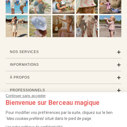
NOS SERVICES
INFORMATIONS
À PROPOS
PROFESSIONNELS
Continuer sans accepter
Bienvenue sur Berceau magique
LISTES CADEAUX
Pour modifier vos préférences par la suite, cliquez sur le lien
'
Mes cookies préférés
' situé dans le pied de page.
|
|
|
|
Carte cadeau
Retour 100 jours
Moyens de paiement
Zones et frais de livraison