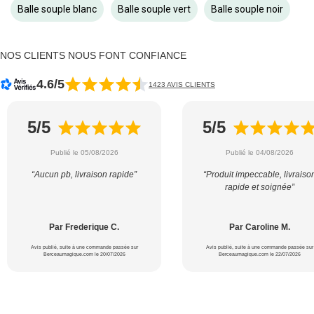
Balle souple blanc
Balle souple vert
Balle souple noir
NOS CLIENTS NOUS FONT CONFIANCE
4.6/5
1423 AVIS CLIENTS
5/5
5/5
Publié le 05/08/2026
Publié le 04/08/2026
“Aucun pb, livraison rapide”
“Produit impeccable, livraiso
rapide et soignée”
Par Frederique C.
Par Caroline M.
Avis publié, suite à une commande passée sur
Avis publié, suite à une commande passée sur
Berceaumagique.com le 20/07/2026
Berceaumagique.com le 22/07/2026