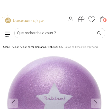
0
MENU
Accueil
/
Jouet
/
Jouet de manipulation
/
Balle souple
/
Ballon paillettes Violet (22 cm)