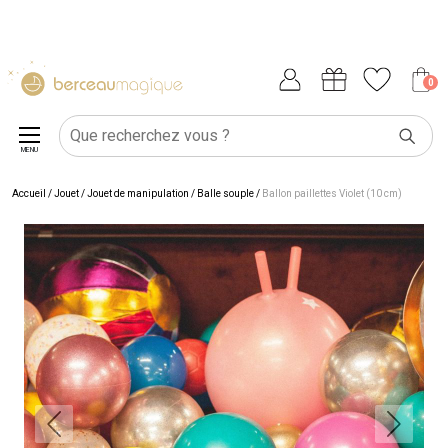
0
MENU
Accueil
/
Jouet
/
Jouet de manipulation
/
Balle souple
/
Ballon paillettes Violet (10 cm)