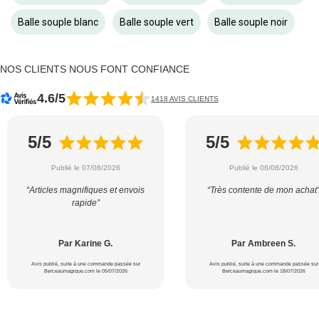
Balle souple blanc
Balle souple vert
Balle souple noir
NOS CLIENTS NOUS FONT CONFIANCE
4.6/5
1418 AVIS CLIENTS
5/5
5/5
Publié le 07/08/2026
Publié le 06/08/2026
“Articles magnifiques et envois
“Très contente de mon achat
rapide”
Par Karine G.
Par Ambreen S.
Avis publié, suite à une commande passée sur
Avis publié, suite à une commande passée sur
Berceaumagique.com le 05/07/2026
Berceaumagique.com le 18/07/2026