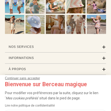
NOS SERVICES
INFORMATIONS
À PROPOS
Continuer sans accepter
PROFESSIONNELS
Bienvenue sur Berceau magique
LISTES CADEAUX
Pour modifier vos préférences par la suite, cliquez sur le lien
'
Mes cookies préférés
' situé dans le pied de page.
Lire notre politique de confidentialité
|
|
|
|
Carte cadeau
Retour 100 jours
Moyens de paiement
Zones et frais de livraison