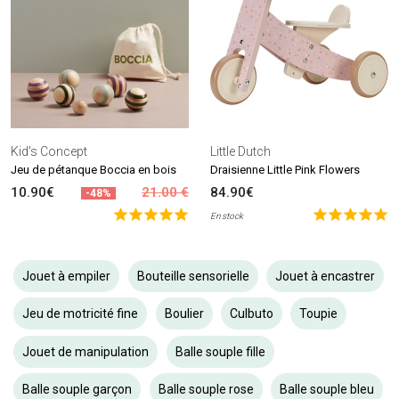
Kid's Concept
Little Dutch
Jeu de pétanque Boccia en bois
Draisienne Little Pink Flowers
10.90€
21.00 €
84.90€
-48%
En stock
Jouet à empiler
Bouteille sensorielle
Jouet à encastrer
Jeu de motricité fine
Boulier
Culbuto
Toupie
Jouet de manipulation
Balle souple fille
Balle souple garçon
Balle souple rose
Balle souple bleu