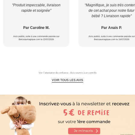
“Produit impeccable, livraison
“Magnifique, je suis très conte
rapide et soignée”
de cet achat pour notre futur
bébé ? Livraison rapide”
Par Caroline M.
Par Anaïs P.
Avis publié, suite à une commande passée sur
Avis publié, suite à une commande passée sur
Berceaumagique.com le 22/07/2026
Berceaumagique.com le 16/07/2026
Voir l'attestation de confiance - Avis soumis à un contrôle
VOIR TOUS LES AVIS