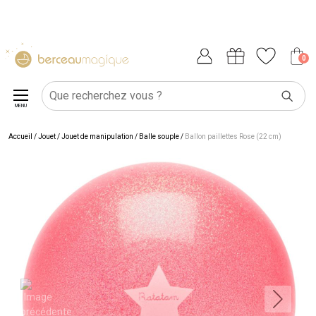
0
MENU
Accueil
/
Jouet
/
Jouet de manipulation
/
Balle souple
/
Ballon paillettes Rose (22 cm)