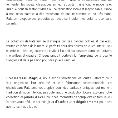
réinventer les jouets classiques en leur apportant une touche moderne et
ludique, tout en restant fidèles à une fabrication locale et responsable. Grâce
à son savoir-faire et à des matériaux de qualité comme le PVC résistant,
Ratatam propose des produits qui séduisent autant les enfants que leurs
parents.
La collection de Ratatam se distingue par ses
ballons
colorés et pailletés,
véritables icônes de la marque, parfaits pour des heures de jeu en intérieur ou
en extérieur. Les
déguisements
invitent les petits à s’évader dans des univers
merveilleux et créatifs. Chaque produit porte en lui l’empreinte de la qualité
française
et de la passion pour des jouets uniques.
Chez
Berceau Magique
, nous avons sélectionné les jouets Ratatam pour
leur originalité, leur sécurité et leur fabrication
écoresponsable
. En
choisissant Ratatam, vous optez pour des cadeaux uniques qui marient
tradition et modernité tout en soutenant une production locale. Explorez notre
collection de
jouets d'éveil
pour des moments de complicité en famille, ou
laissez-vous séduire par nos
jeux d’extérieur
et
déguisements
pour des
aventures inoubliables.