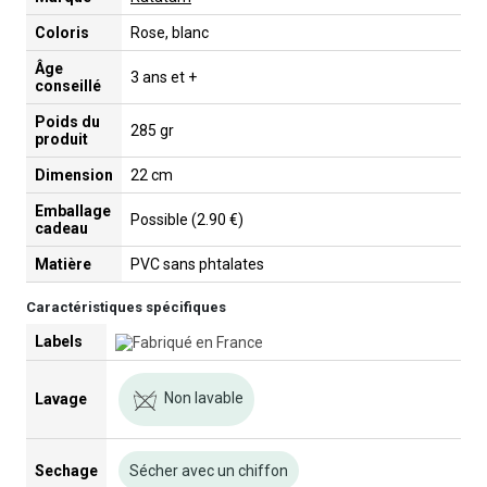
Coloris
Rose, blanc
Âge
3 ans et +
conseillé
Poids du
285 gr
produit
Dimension
22 cm
Emballage
Possible (2.90 €)
cadeau
Matière
PVC sans phtalates
Caractéristiques spécifiques
Labels
Non lavable
Lavage
Sechage
Sécher avec un chiffon