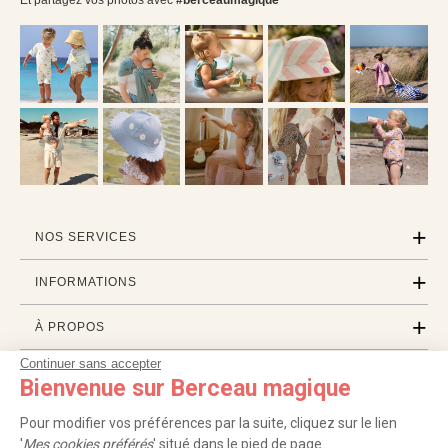
NOS SERVICES
INFORMATIONS
À PROPOS
Continuer sans accepter
PROFESSIONNELS
Bienvenue sur Berceau magique
LISTES CADEAUX
Pour modifier vos préférences par la suite, cliquez sur le lien
'
Mes cookies préférés
' situé dans le pied de page.