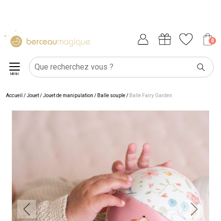
0
MENU
Accueil
/
Jouet
/
Jouet de manipulation
/
Balle souple
/
Balle Fairy Garden