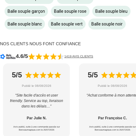
Balle souple garçon
Balle souple rose
Balle souple bleu
Balle souple blanc
Balle souple vert
Balle souple noir
NOS CLIENTS NOUS FONT CONFIANCE
4.6/5
1419 AVIS CLIENTS
5/5
5/5
Publié le 08/08/2026
Publié le 08/08/2026
“Site facile d'accès et user
“Achat conforme à mon attent
friendly. Service au top, livraison
dans les délais....”
Par Julie N.
Par Françoise C.
Avis publié, suite à une commande passée sur
Avis publié, suite à une commande passée sur
Berceaumagique.com le 26/07/2026
Berceaumagique.com le 26/07/2026