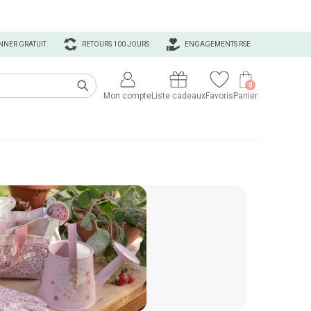
NNER GRATUIT
RETOURS 100 JOURS
ENGAGEMENTS RSE
0
Mon compte
Liste cadeaux
Favoris
Panier