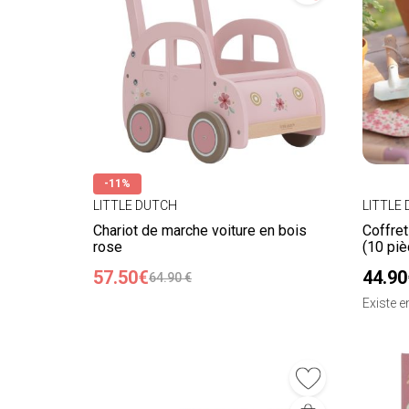
-11%
LITTLE DUTCH
LITTLE
Chariot de marche voiture en bois
Coffret
rose
(10 piè
57.50€
44.90
64.90 €
Existe 