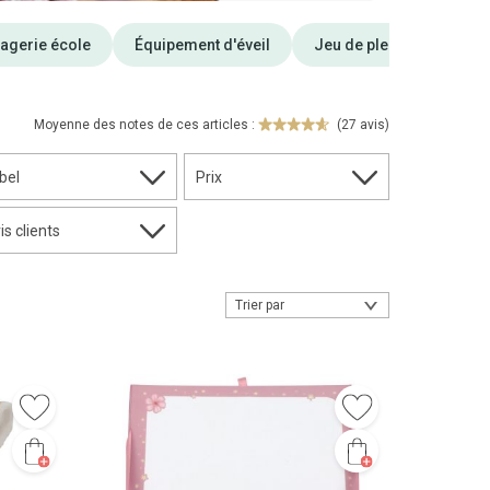
agerie école
Équipement d'éveil
Jeu de plein air
So
Moyenne des notes de ces articles :
(27 avis)
bel
Prix
is clients
Trier par