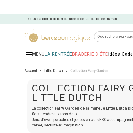
Le plus grand choix de puériculture et cadeaux pour bébé et maman
LA RENTRÉE
BRADERIE D'ÉTÉ
Idées Cad
MENU
Accueil
/
Little Dutch
/
Collection Fairy Garden
COLLECTION FAIRY 
LITTLE DUTCH
La collection
Fairy Garden de la marque Little Dutch
plo
floral tendre aux tons doux.
Jeux d’éveil, peluches et jouets en bois FSC accompagne
calme, sécurité et imagination.