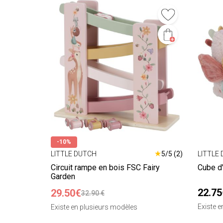
-10%
★
LITTLE DUTCH
5/5 (2)
LITTLE
Circuit rampe en bois FSC Fairy
Cube d'
Garden
22.75
29.50€
32.90 €
Existe 
Existe en plusieurs modèles