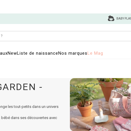
BABY PLA
eaux
New
Liste de naissance
Nos marques
Le Mag
GARDEN -
nge les tout-petits dans un univers
nt bébé dans ses découvertes avec