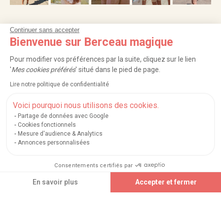
Continuer sans accepter
NOS SERVICES
Bienvenue sur Berceau magique
INFORMATIONS
Pour modifier vos préférences par la suite, cliquez sur le lien
'
Mes cookies préférés
' situé dans le pied de page.
À PROPOS
Lire notre politique de confidentialité
PROFESSIONNELS
Voici pourquoi nous utilisons des cookies.
Partage de données avec Google
LISTES CADEAUX
Cookies fonctionnels
Mesure d'audience & Analytics
Annonces personnalisées
|
|
|
|
Carte cadeau
Retour 100 jours
Moyens de paiement
Zones et frais de livraison
Consentements certifiés par
|
|
|
|
Service après-vente
FAQ
Rappels de produits
Protection des données
|
|
Mentions légales et crédits
Conditions générales de ventes
Mes cookies
Ajouter au panier
En savoir plus
Accepter et fermer
Nos moyens de paiement sécurisés
Axeptio consent
Plateforme de Gestion du Consentement : Personnalisez vos Options
Notre plateforme vous permet d'adapter et de gérer vos paramètres de confidential