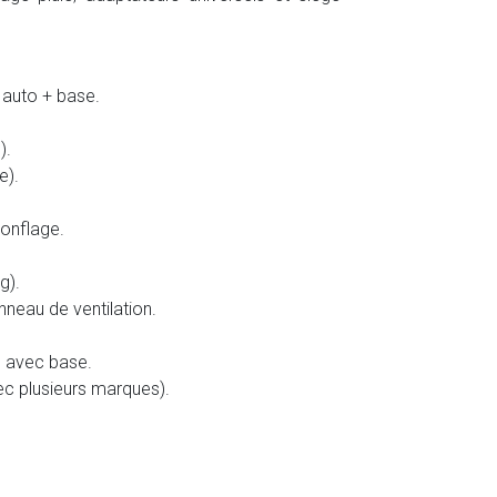
 auto + base.
).
e).
gonflage.
g).
neau de ventilation.
s avec base.
ec plusieurs marques).