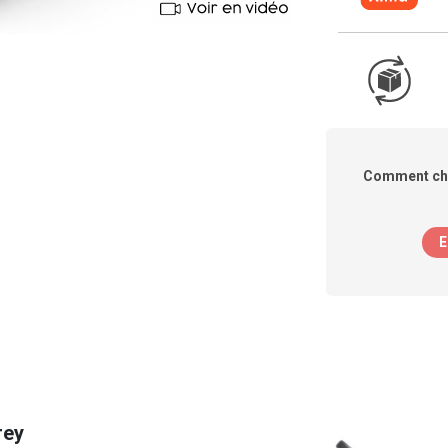
Comment cho
E
rey