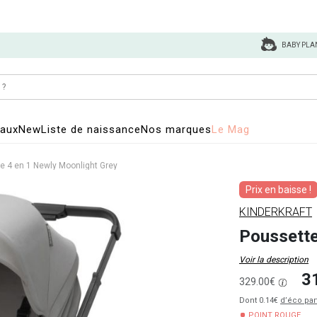
BABY PLA
eaux
New
Liste de naissance
Nos marques
Le Mag
e 4 en 1 Newly Moonlight Grey
Prix en baisse !
KINDERKRAFT
Poussette
Voir la description
3
329.00€
Dont 0.14€
d’éco par
POINT ROUGE