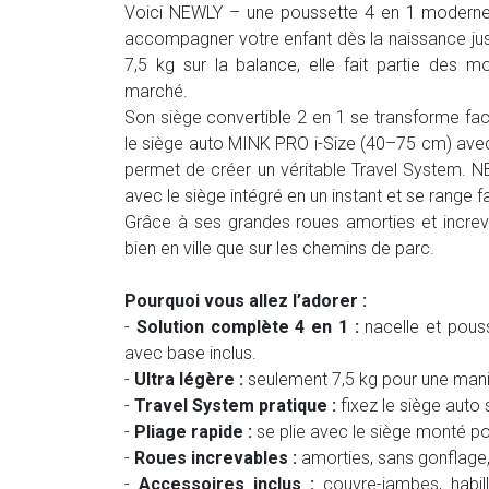
Voici NEWLY – une poussette 4 en 1 moderne, 
accompagner votre enfant dès la naissance jus
7,5 kg sur la balance, elle fait partie des m
marché.
Son siège convertible 2 en 1 se transforme fac
le siège auto MINK PRO i-Size (40–75 cm) avec
permet de créer un véritable Travel System. N
avec le siège intégré en un instant et se range
Grâce à ses grandes roues amorties et increva
bien en ville que sur les chemins de parc.
Pourquoi vous allez l’adorer :
-
Solution complète 4 en 1 :
nacelle et pous
avec base inclus.
-
Ultra légère :
seulement 7,5 kg pour une mania
-
Travel System pratique :
fixez le siège auto 
-
Pliage rapide :
se plie avec le siège monté po
-
Roues increvables :
amorties, sans gonflage,
-
Accessoires inclus :
couvre-jambes, habill