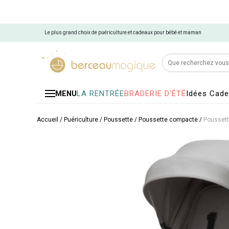
Le plus grand choix de puériculture et cadeaux pour bébé et maman
LA RENTRÉE
BRADERIE D'ÉTÉ
Idées Cad
MENU
Accueil
/
Puériculture
/
Poussette
/
Poussette compacte
/
Poussett