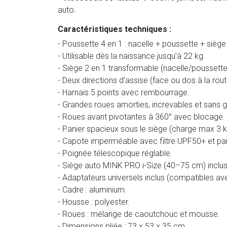
auto.
Caractéristiques techniques :
- Poussette 4 en 1 : nacelle + poussette + siège
- Utilisable dès la naissance jusqu’à 22 kg.
- Siège 2 en 1 transformable (nacelle/poussette
- Deux directions d’assise (face ou dos à la rout
- Harnais 5 points avec rembourrage.
- Grandes roues amorties, increvables et sans 
- Roues avant pivotantes à 360° avec blocage.
- Panier spacieux sous le siège (charge max 3 k
- Capote imperméable avec filtre UPF50+ et pan
- Poignée télescopique réglable.
- Siège auto MINK PRO i-Size (40–75 cm) inclu
- Adaptateurs universels inclus (compatibles av
- Cadre : aluminium.
- Housse : polyester.
- Roues : mélange de caoutchouc et mousse.
- Dimensions pliée : 73 x 53 x 35 cm.