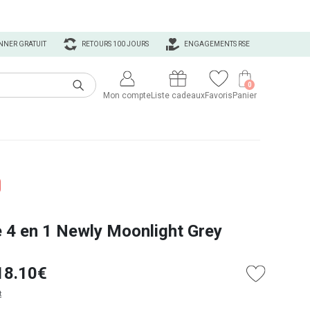
NNER GRATUIT
RETOURS 100 JOURS
ENGAGEMENTS RSE
0
Mon compte
Liste cadeaux
Favoris
Panier
 4 en 1 Newly Moonlight Grey
18.10€
t