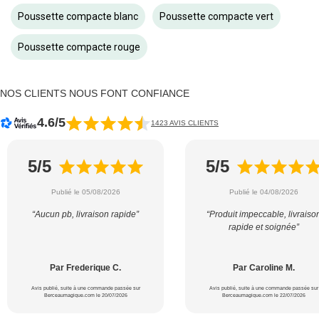
Poussette compacte blanc
Poussette compacte vert
Poussette compacte rouge
NOS CLIENTS NOUS FONT CONFIANCE
4.6/5
1423 AVIS CLIENTS
5/5
5/5
Publié le 05/08/2026
Publié le 04/08/2026
“Aucun pb, livraison rapide”
“Produit impeccable, livraiso
rapide et soignée”
Par Frederique C.
Par Caroline M.
Avis publié, suite à une commande passée sur
Avis publié, suite à une commande passée sur
Berceaumagique.com le 20/07/2026
Berceaumagique.com le 22/07/2026