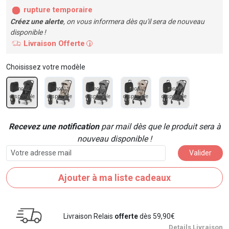
rupture temporaire
Créez une alerte
, on vous informera dès qu'il sera de nouveau
disponible !
Livraison Offerte
i
Choisissez votre modèle
non
non
non
non
non
disponible
disponible
disponible
disponible
disponible
Recevez une notification
par mail dès que le produit sera à
nouveau disponible !
Valider
Ajouter à ma liste cadeaux
Livraison Relais
offerte
dès 59,90€
Details Livraison