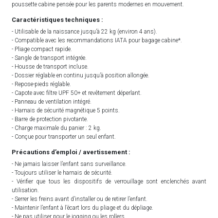
poussette cabine pensée pour les parents modernes en mouvement.
Caractéristiques techniques :
- Utilisable de la naissance jusqu’à 22 kg (environ 4 ans).
- Compatible avec les recommandations IATA pour bagage cabine*.
- Pliage compact rapide.
- Sangle de transport intégrée.
- Housse de transport incluse.
- Dossier réglable en continu jusqu’à position allongée.
- Repose-pieds réglable.
- Capote avec filtre UPF 50+ et revêtement déperlant.
- Panneau de ventilation intégré.
- Harnais de sécurité magnétique 5 points.
- Barre de protection pivotante.
- Charge maximale du panier : 2 kg.
- Conçue pour transporter un seul enfant.
Précautions d’emploi / avertissement :
- Ne jamais laisser l’enfant sans surveillance.
- Toujours utiliser le harnais de sécurité.
- Vérifier que tous les dispositifs de verrouillage sont enclenchés avant
utilisation.
- Serrer les freins avant d’installer ou de retirer l’enfant.
- Maintenir l’enfant à l’écart lors du pliage et du dépliage.
- Ne pas utiliser pour le jogging ou les rollers.