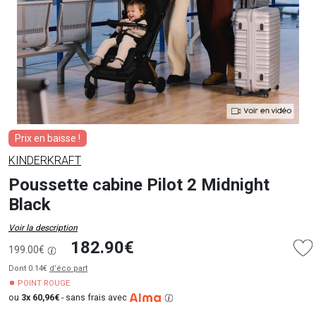
Prix en baisse !
KINDERKRAFT
Poussette cabine Pilot 2 Midnight
Black
Voir la description
182.90€
199.00€
Dont 0.14€
d’éco part
POINT ROUGE
ou
3x 60,96€
-
sans frais avec