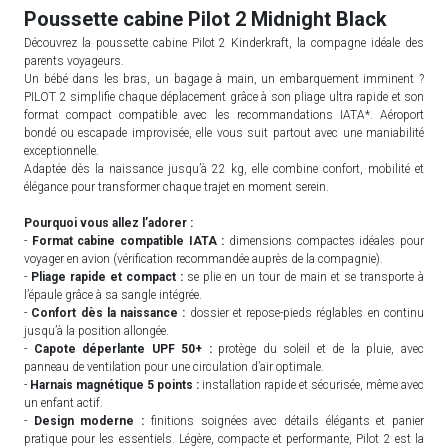
Poussette cabine Pilot 2 Midnight Black
Découvrez la poussette cabine Pilot 2 Kinderkraft, la compagne idéale des
parents voyageurs.
Un bébé dans les bras, un bagage à main, un embarquement imminent ?
PILOT 2 simplifie chaque déplacement grâce à son pliage ultra rapide et son
format compact compatible avec les recommandations IATA*. Aéroport
bondé ou escapade improvisée, elle vous suit partout avec une maniabilité
exceptionnelle.
Adaptée dès la naissance jusqu’à 22 kg, elle combine confort, mobilité et
élégance pour transformer chaque trajet en moment serein.
Pourquoi vous allez l’adorer :
-
Format cabine compatible IATA :
dimensions compactes idéales pour
voyager en avion (vérification recommandée auprès de la compagnie).
-
Pliage rapide et compact :
se plie en un tour de main et se transporte à
l’épaule grâce à sa sangle intégrée.
-
Confort dès la naissance :
dossier et repose-pieds réglables en continu
jusqu’à la position allongée.
-
Capote déperlante UPF 50+ :
protège du soleil et de la pluie, avec
panneau de ventilation pour une circulation d’air optimale.
-
Harnais magnétique 5 points :
installation rapide et sécurisée, même avec
un enfant actif.
-
Design moderne :
finitions soignées avec détails élégants et panier
pratique pour les essentiels. Légère, compacte et performante, Pilot 2 est la