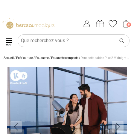
0
MENU
Accueil
/
Puériculture
/
Poussette
/
Poussette compacte
/
Poussette cabine Pilot 2 Midnight Black