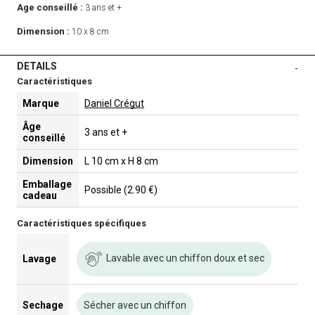
Age conseillé :
3 ans et +
Dimension :
10 x 8 cm
DETAILS
-
Caractéristiques
Marque
Daniel Crégut
Âge
3 ans et +
conseillé
Dimension
L 10 cm x H 8 cm
Emballage
Possible (2.90 €)
cadeau
Caractéristiques spécifiques
Lavable avec un chiffon doux et sec
Lavage
Sechage
Sécher avec un chiffon