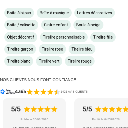
Boîte à bijoux
Boîte à musique
Lettres décoratives
Boîte / valisette
Cintre enfant
Boule à neige
Objet décoratif
Tirelire personnalisable
Tirelire fille
Tirelire garçon
Tirelire rose
Tirelire bleu
Tirelire blanc
Tirelire vert
Tirelire rouge
NOS CLIENTS NOUS FONT CONFIANCE
4.6/5
1421 AVIS CLIENTS
5/5
5/5
Publié le 05/08/2026
Publié le 04/08/2026