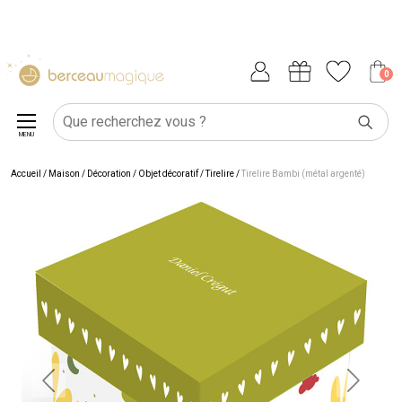
0
MENU
Accueil
/
Maison
/
Décoration
/
Objet décoratif
/
Tirelire
/
Tirelire Bambi (métal argenté)