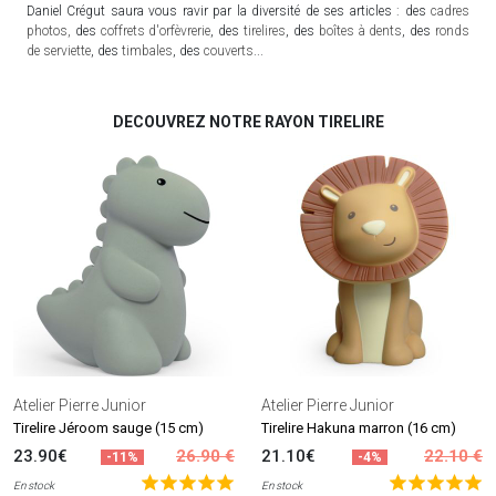
Daniel Crégut saura vous ravir par la diversité de ses articles : des
cadres
photos,
des
coffrets d'orfèvrerie
, des
tirelires
, des
boîtes à dents
, des
ronds
de serviette
, des
timbales
, des
couverts
...
DECOUVREZ NOTRE RAYON TIRELIRE
Atelier Pierre Junior
Atelier Pierre Junior
Tirelire Jéroom sauge (15 cm)
Tirelire Hakuna marron (16 cm)
23.90€
26.90 €
21.10€
22.10 €
-11%
-4%
En stock
En stock