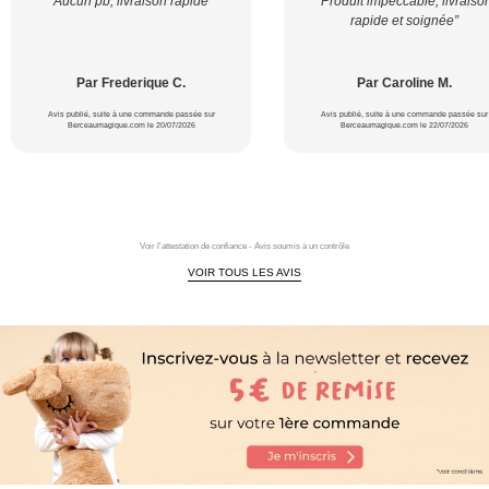
“Aucun pb, livraison rapide”
“Produit impeccable, livraiso
rapide et soignée”
Par Frederique C.
Par Caroline M.
Avis publié, suite à une commande passée sur
Avis publié, suite à une commande passée sur
Berceaumagique.com le 20/07/2026
Berceaumagique.com le 22/07/2026
Voir l'attestation de confiance - Avis soumis à un contrôle
VOIR TOUS LES AVIS