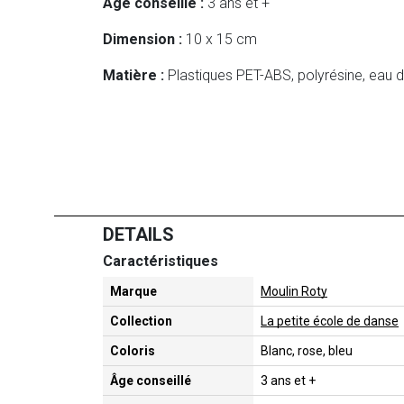
Age conseillé :
3 ans et +
Dimension :
10 x 15 cm
Matière :
Plastiques PET-ABS, polyrésine, eau di
DETAILS
Caractéristiques
Marque
Moulin Roty
Collection
La petite école de danse
Coloris
Blanc, rose, bleu
Âge conseillé
3 ans et +