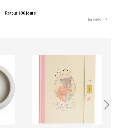
Retour
100 jours
En savoir +
Moul
39.
En sto