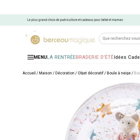
Le plus grand choix de puériculture et cadeaux pour bébé et maman
LA RENTRÉE
BRADERIE D'ÉTÉ
Idées Cad
MENU
Accueil
/
Maison
/
Décoration
/
Objet décoratif
/
Boule à neige
/
Bou