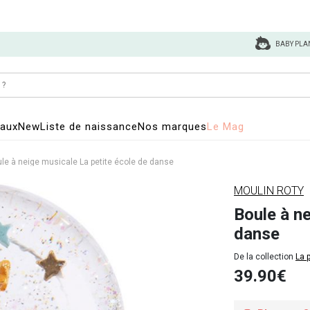
BABY PLA
eaux
New
Liste de naissance
Nos marques
Le Mag
le à neige musicale La petite école de danse
MOULIN ROTY
Boule à ne
danse
De la collection
La 
39.90€