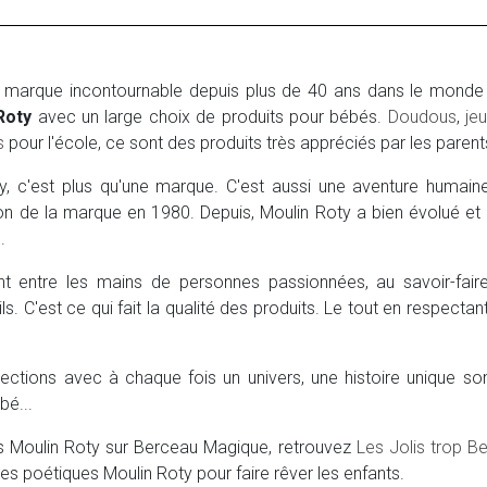
 marque incontournable depuis plus de 40 ans dans le monde d
Roty
avec un large choix de produits pour bébés.
Doudous
,
jeu
s
pour l'école, ce sont des produits très appréciés par les parent
ty, c'est plus qu'une marque. C'est aussi une aventure humai
tion de la marque en 1980. Depuis, Moulin Roty a bien évolué et
.
t entre les mains de personnes passionnées, au savoir-faire
ils. C'est ce qui fait la qualité des produits. Le tout en respec
ctions avec à chaque fois un univers, une histoire unique so
bé...
ns Moulin Roty sur Berceau Magique, retrouvez
Les Jolis trop B
s poétiques Moulin Roty pour faire rêver les enfants.