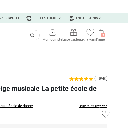
NNER GRATUIT
RETOURS 100 JOURS
ENGAGEMENTS RSE
0
Mon compte
Liste cadeaux
Favoris
Panier
(
1 avis
)
ige musicale La petite école de
petite école de danse
Voir la description