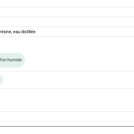
ésine, eau distillée
ffon humide
n