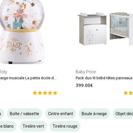
Roty
Baby Price
Boule à neige musicale La petite école de danse
399.00€
s
Boîte / valisette
Cintre enfant
Boule à neige
Objet déc
ire blanc
Tirelire vert
Tirelire rouge