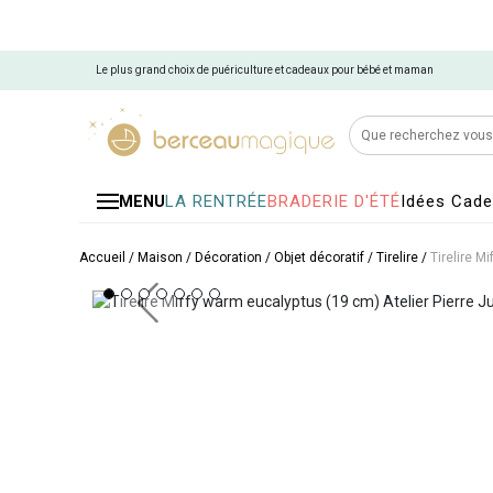
Le plus grand choix de puériculture et cadeaux pour bébé et maman
LA RENTRÉE
BRADERIE D'ÉTÉ
Idées Cad
MENU
Accueil
/
Maison
/
Décoration
/
Objet décoratif
/
Tirelire
/
Tirelire M