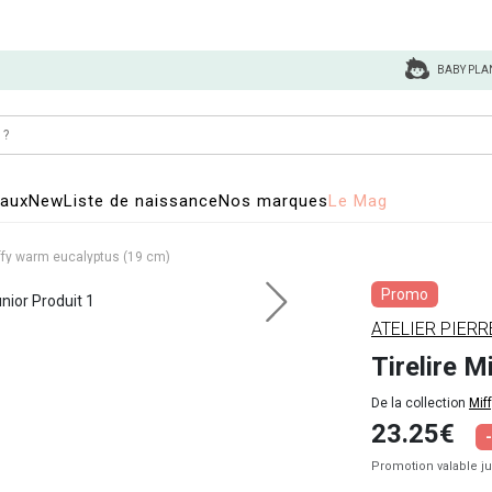
BABY PLA
eaux
New
Liste de naissance
Nos marques
Le Mag
iffy warm eucalyptus (19 cm)
Promo
ATELIER PIERR
Tirelire 
De la collection
Mif
23.25€
Promotion valable j