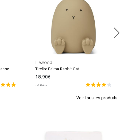
23.
En sto
Liewood
 danse
Tirelire Palma Rabbit Oat
18.90€
En stock
Voir tous les produits
Mimi