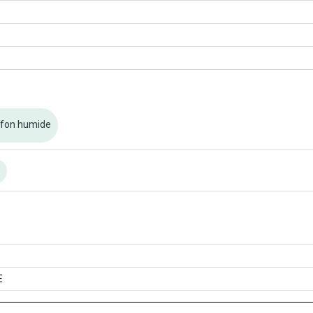
ffon humide
n
E