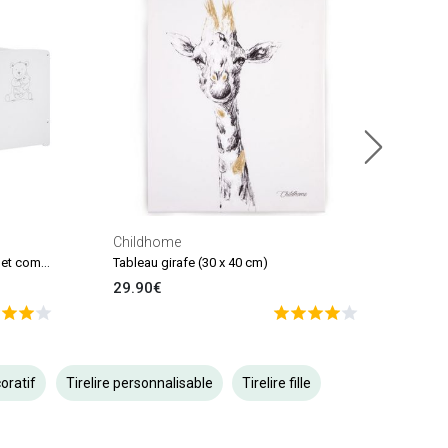
Stick
33.
En sto
Childhome
Pack duo lit bébé têtes panneaux et commode à langer Teddy
Tableau girafe (30 x 40 cm)
29.90€
oratif
Tirelire personnalisable
Tirelire fille