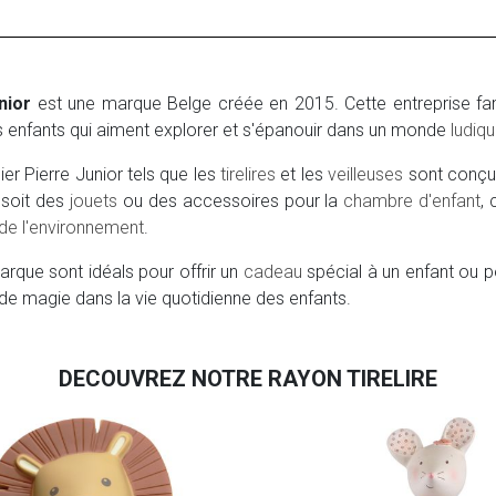
nior
est une marque Belge créée en 2015. Cette entreprise famili
es enfants qui aiment explorer et s'épanouir dans un monde
ludiq
lier Pierre Junior tels que les
tirelires
et les
veilleuses
sont conçus 
e soit des
jouets
ou des accessoires pour la
chambre d'enfant
,
de l'environnement
.
arque sont idéals pour offrir un
cadeau
spécial à un enfant ou po
de magie dans la vie quotidienne des enfants.
DECOUVREZ NOTRE RAYON TIRELIRE