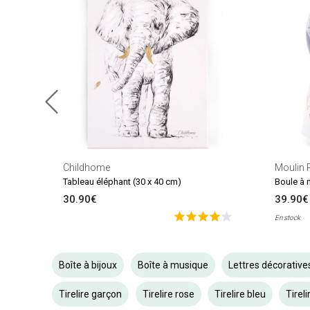
Childhome
Moulin 
Tableau éléphant (30 x 40 cm)
30.90€
39.90€
En stock
Boîte à bijoux
Boîte à musique
Lettres décorative
Tirelire garçon
Tirelire rose
Tirelire bleu
Tirel