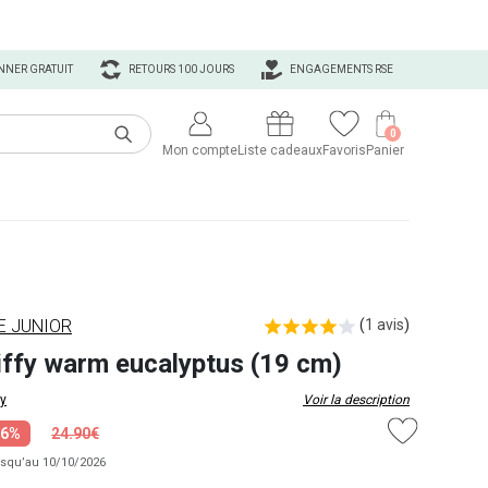
NNER GRATUIT
RETOURS 100 JOURS
ENGAGEMENTS RSE
0
Mon compte
Liste cadeaux
Favoris
Panier
E JUNIOR
(
1 avis
)
Miffy warm eucalyptus (19 cm)
fy
Voir la description
-6%
24.90€
usqu’au 10/10/2026