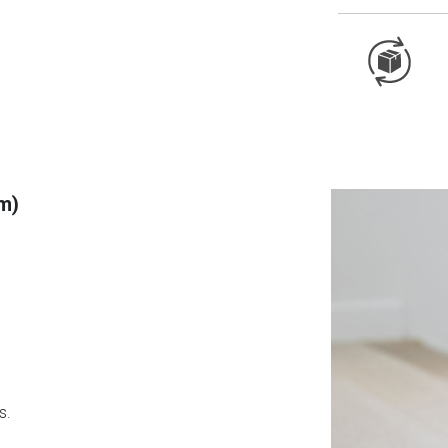
cm)
s.