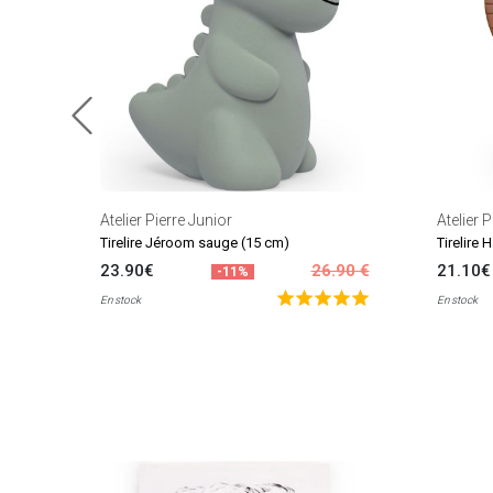
Atelier Pierre Junior
Atelier P
Tirelire Jéroom sauge (15 cm)
Tirelire
23.90€
26.90 €
21.10€
-11%
En stock
En stock