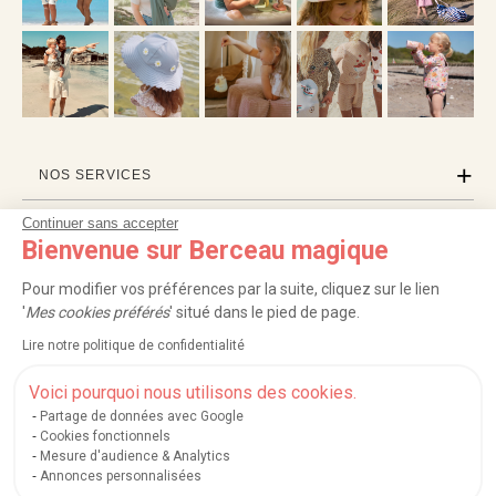
NOS SERVICES
Continuer sans accepter
INFORMATIONS
Bienvenue sur Berceau magique
À PROPOS
Pour modifier vos préférences par la suite, cliquez sur le lien
'
Mes cookies préférés
' situé dans le pied de page.
PROFESSIONNELS
Lire notre politique de confidentialité
LISTES CADEAUX
Voici pourquoi nous utilisons des cookies.
Partage de données avec Google
Cookies fonctionnels
Mesure d'audience & Analytics
|
|
|
|
Carte cadeau
Retour 100 jours
Moyens de paiement
Zones et frais de livraison
Annonces personnalisées
|
|
|
|
Service après-vente
FAQ
Rappels de produits
Protection des données