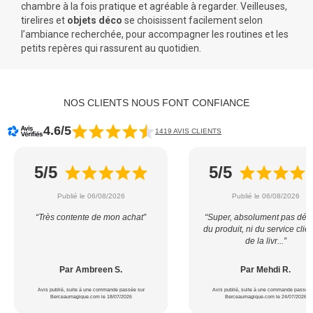
chambre à la fois pratique et agréable à regarder. Veilleuses,
tirelires et
objets déco
se choisissent facilement selon
l’ambiance recherchée, pour accompagner les routines et les
petits repères qui rassurent au quotidien.
NOS CLIENTS NOUS FONT CONFIANCE
4.6/5
1419 AVIS CLIENTS
5/5
5/5
Publié le 06/08/2026
Publié le 06/08/2026
“Très contente de mon achat”
“Super, absolument pas déçu
du produit, ni du service clien
de la livr...”
Par Ambreen S.
Par Mehdi R.
Avis publié, suite à une commande passée sur
Avis publié, suite à une commande passée 
Berceaumagique.com le 18/07/2026
Berceaumagique.com le 24/07/2026