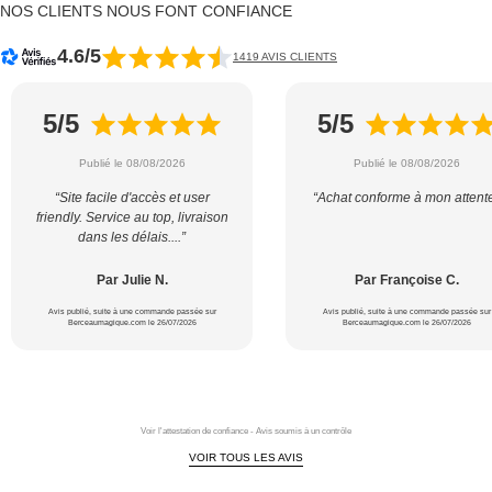
NOS CLIENTS NOUS FONT CONFIANCE
4.6/5
1419 AVIS CLIENTS
5/5
5/5
Publié le 08/08/2026
Publié le 08/08/2026
“Site facile d'accès et user
“Achat conforme à mon attent
friendly. Service au top, livraison
dans les délais....”
Par Julie N.
Par Françoise C.
Avis publié, suite à une commande passée sur
Avis publié, suite à une commande passée sur
Berceaumagique.com le 26/07/2026
Berceaumagique.com le 26/07/2026
Voir l'attestation de confiance - Avis soumis à un contrôle
VOIR TOUS LES AVIS