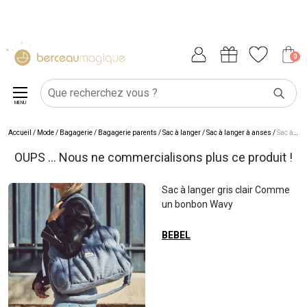
0
MENU
Accueil
/
Mode / Bagagerie
/
Bagagerie parents
/
Sac à langer
/
Sac à langer à anses
/
Sac à langer gris clair Comme un bonbon Wavy
OUPS ... Nous ne commercialisons plus ce produit !
Sac à langer gris clair Comme
un bonbon Wavy
BEBEL