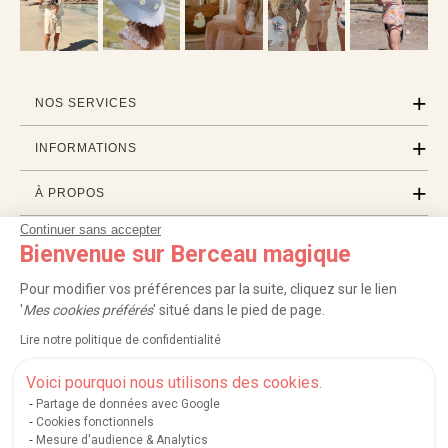
NOS SERVICES
INFORMATIONS
À PROPOS
Continuer sans accepter
PROFESSIONNELS
Bienvenue sur Berceau magique
LISTES CADEAUX
Pour modifier vos préférences par la suite, cliquez sur le lien
'
Mes cookies préférés
' situé dans le pied de page.
Lire notre politique de confidentialité
|
|
|
|
Carte cadeau
Retour 100 jours
Moyens de paiement
Zones et frais de livraison
|
|
|
|
Service après-vente
FAQ
Rappels de produits
Protection des données
Voici pourquoi nous utilisons des cookies.
|
|
Mentions légales et crédits
Conditions générales de ventes
Mes cookies
Partage de données avec Google
Cookies fonctionnels
Nos moyens de paiement sécurisés
Mesure d'audience & Analytics