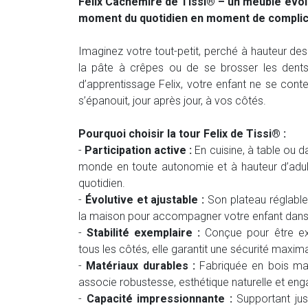
Felix Cachemire de Tissi® – un meuble évol
moment du quotidien en moment de complic
Imaginez votre tout-petit, perché à hauteur des 
la pâte à crêpes ou de se brosser les dents
d’apprentissage Felix, votre enfant ne se conten
s’épanouit, jour après jour, à vos côtés.
Pourquoi choisir la tour Felix de Tissi® :
-
Participation active :
En cuisine, à table ou d
monde en toute autonomie et à hauteur d’adul
quotidien.
-
Évolutive et ajustable :
Son plateau réglable
la maison pour accompagner votre enfant dans
-
Stabilité exemplaire :
Conçue pour être ex
tous les côtés, elle garantit une sécurité maxima
-
Matériaux durables :
Fabriquée en bois mas
associe robustesse, esthétique naturelle et e
-
Capacité impressionnante :
Supportant jus