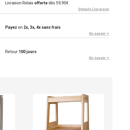
Livraison Relais
offerte
dès 59,90€
Details Livraison
Payez
en
2x, 3x, 4x sans frais
En savoir +
Retour
100 jours
En savoir +
⭮ 
Tiss
29.
En sto