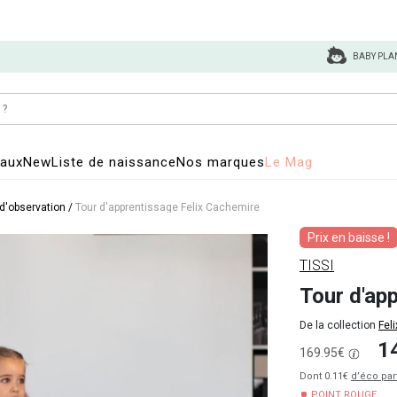
BABY PLA
eaux
New
Liste de naissance
Nos marques
Le Mag
 d'observation
/
Tour d'apprentissage Felix Cachemire
Prix en baisse !
TISSI
Tour d'ap
De la collection
Feli
1
169.95€
Dont 0.11€
d’éco par
POINT ROUGE