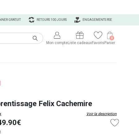
NNER GRATUIT
RETOURS 100 JOURS
ENGAGEMENTS RSE
0
Mon compte
Liste cadeaux
Favoris
Panier
prentissage Felix Cachemire
x
Voir la description
49.90€
t