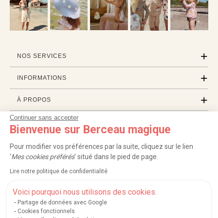
NOS SERVICES
INFORMATIONS
À PROPOS
Continuer sans accepter
PROFESSIONNELS
Bienvenue sur Berceau magique
LISTES CADEAUX
Pour modifier vos préférences par la suite, cliquez sur le lien
'
Mes cookies préférés
' situé dans le pied de page.
Lire notre politique de confidentialité
|
|
|
|
Carte cadeau
Retour 100 jours
Moyens de paiement
Zones et frais de livraison
|
|
|
|
Service après-vente
FAQ
Rappels de produits
Protection des données
Voici pourquoi nous utilisons des cookies.
|
|
Mentions légales et crédits
Conditions générales de ventes
Mes cookies
Partage de données avec Google
Cookies fonctionnels
Nos moyens de paiement sécurisés