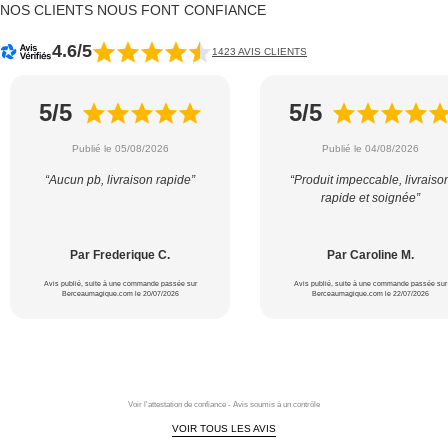
NOS CLIENTS NOUS FONT CONFIANCE
4.6/5
1423 AVIS CLIENTS
5/5
5/5
Publié le 05/08/2026
Publié le 04/08/2026
“Aucun pb, livraison rapide”
“Produit impeccable, livraiso
rapide et soignée”
Par Frederique C.
Par Caroline M.
Avis publié, suite à une commande passée sur
Avis publié, suite à une commande passée sur
Berceaumagique.com le 20/07/2026
Berceaumagique.com le 22/07/2026
Voir l'attestation de confiance - Avis soumis à un contrôle
VOIR TOUS LES AVIS