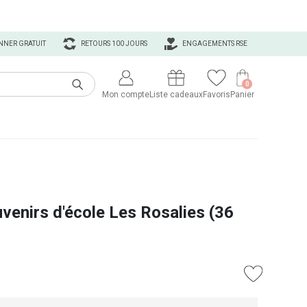
NNER GRATUIT
RETOURS 100 JOURS
ENGAGEMENTS RSE
0
Mon compte
Liste cadeaux
Favoris
Panier
venirs d'école Les Rosalies (36