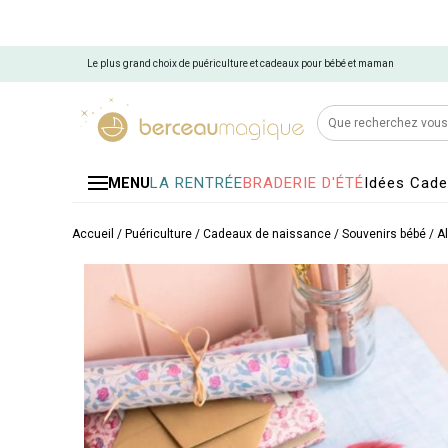
Le plus grand choix de puériculture et cadeaux pour bébé et maman
LA RENTRÉE
BRADERIE D'ÉTÉ
Idées Cad
MENU
Accueil
/
Puériculture
/
Cadeaux de naissance
/
Souvenirs bébé
/
A