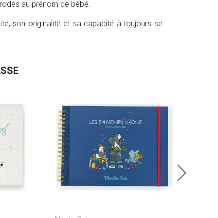
brodés au prénom de bébé.
ité, son originalité et sa capacité à toujours se
ASSE
Zü
Albu
31.