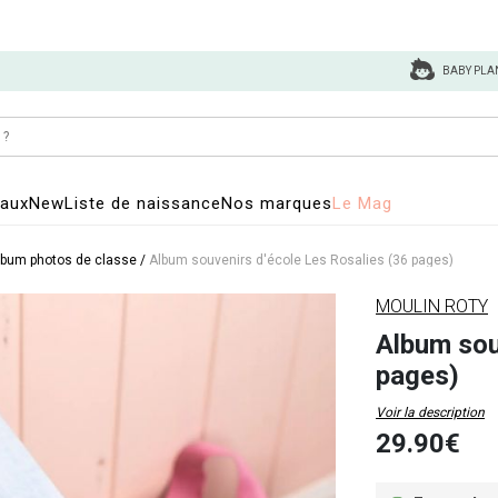
BABY PLA
eaux
New
Liste de naissance
Nos marques
Le Mag
lbum photos de classe
/
Album souvenirs d'école Les Rosalies (36 pages)
MOULIN ROTY
Album sou
pages)
Voir la description
29.90€