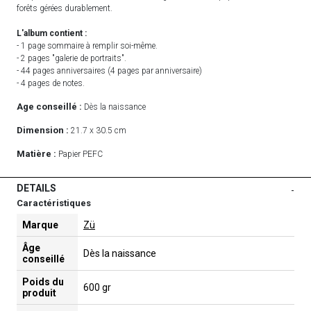
forêts gérées durablement.
L'album contient :
- 1 page sommaire à remplir soi-même.
- 2 pages "galerie de portraits".
- 44 pages anniversaires (4 pages par anniversaire)
- 4 pages de notes.
Age conseillé :
Dès la naissance
Dimension :
21.7 x 30.5 cm
Matière :
Papier PEFC
DETAILS
-
Caractéristiques
Marque
Zü
Âge
Dès la naissance
conseillé
Poids du
600 gr
produit