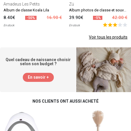
Amadeus Les Petits
Zü
Album photos de classe et souvenirs d'école
Album de classe Koala Lila
8.40€
16.90 €
39.90€
42.00 €
-50%
-5%
En stock
En stock
Voir tous les produits
Quel cadeau de naissance choisir
selon son budget ?
En savoir +
NOS CLIENTS ONT AUSSI ACHETÉ