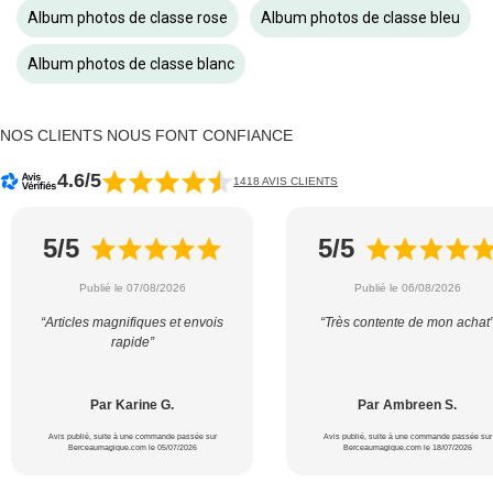
Album photos de classe rose
Album photos de classe bleu
Album photos de classe blanc
NOS CLIENTS NOUS FONT CONFIANCE
4.6/5
1418 AVIS CLIENTS
5/5
5/5
Publié le 07/08/2026
Publié le 06/08/2026
“Articles magnifiques et envois
“Très contente de mon achat
rapide”
Par Karine G.
Par Ambreen S.
Avis publié, suite à une commande passée sur
Avis publié, suite à une commande passée sur
Berceaumagique.com le 05/07/2026
Berceaumagique.com le 18/07/2026