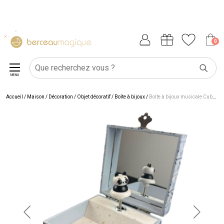
0
MENU
Accueil
/
Maison
/
Décoration
/
Objet décoratif
/
Boîte à bijoux
/
Boîte à bijoux musicale Cube Panda