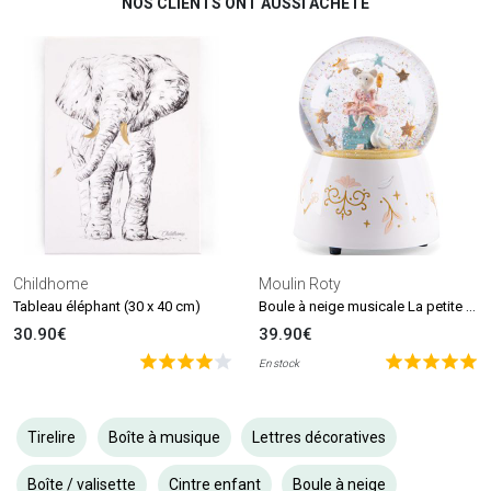
NOS CLIENTS ONT AUSSI ACHETÉ
Childhome
Moulin Roty
Boule à neige musicale La petite école de danse
Tableau éléphant (30 x 40 cm)
30.90€
39.90€
En stock
Tirelire
Boîte à musique
Lettres décoratives
Boîte / valisette
Cintre enfant
Boule à neige