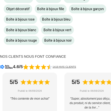
Objet décoratif
Boîte à bijoux fille
Boîte à bijoux garçon
Boîte à bijoux rose
Boîte à bijoux bleu
Boîte à bijoux blanc
Boîte à bijoux vert
Boîte à bijoux rouge
Boîte à bijoux noir
NOS CLIENTS NOUS FONT CONFIANCE
4.6/5
1419 AVIS CLIENTS
5/5
5/5
Publié le 06/08/2026
Publié le 06/08/2026
“Très contente de mon achat”
“Super, absolument pas déçu, 
du produit, ni du service client,
de la livr...”