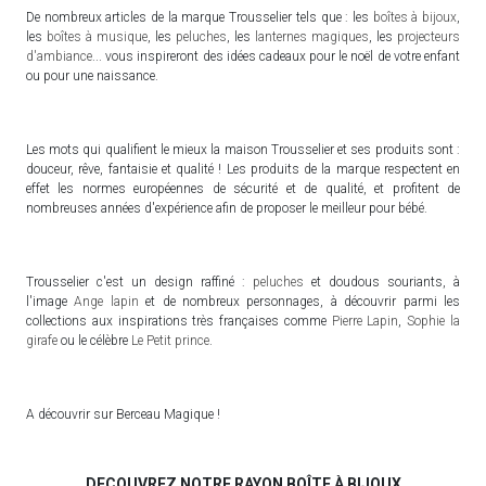
De nombreux articles de la marque Trousselier tels que : les
boîtes à bijoux
,
les
boîtes à musique
, les
peluches
, les
lanternes magiques
, les
projecteurs
d'ambiance
... vous inspireront des idées cadeaux pour le noël de votre enfant
ou pour une naissance.
Les mots qui qualifient le mieux la maison Trousselier et ses produits sont :
douceur, rêve, fantaisie et qualité ! Les produits de la marque respectent en
effet les normes européennes de sécurité et de qualité, et profitent de
nombreuses années d'expérience afin de proposer le meilleur pour bébé.
Trousselier c'est un design raffiné :
peluches
et doudous souriants, à
l'image
Ange lapin
et de nombreux personnages, à découvrir parmi les
collections aux inspirations très françaises comme
Pierre Lapin
,
Sophie la
girafe
ou le célèbre
Le Petit prince
.
A découvrir sur Berceau Magique !
DECOUVREZ NOTRE RAYON BOÎTE À BIJOUX