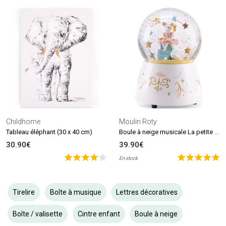
Childhome
Moulin Roty
Boule à neige musicale La petite école de danse
Tableau éléphant (30 x 40 cm)
30.90€
39.90€
En stock
Tirelire
Boîte à musique
Lettres décoratives
Boîte / valisette
Cintre enfant
Boule à neige