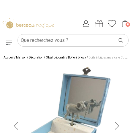
0
MENU
Accueil
/
Maison
/
Décoration
/
Objet décoratif
/
Boîte à bijoux
/
Boîte à bijoux musicale Cube Eléphant