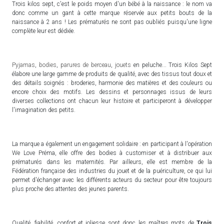
Trois kilos sept, c'est le poids moyen d'un bébé à la naissance : le nom va
donc comme un gant à cette marque réservée aux petits bouts de la
naissance à 2 ans ! Les prématurés ne sont pas oubliés puisqu'une ligne
complète leur est dédiée.
Pyjamas
,
bodies
,
parures de berceau
,
jouets
en peluche... Trois Kilos Sept
élabore une large gamme de produits de qualité, avec des tissus tout doux et
des détails soignés : broderies, harmonie des matières et des couleurs ou
encore choix des motifs. Les dessins et personnages issus de leurs
diverses collections ont chacun leur histoire et participeront à développer
l'imagination des petits.
La marque a également un engagement solidaire : en participant à l'opération
We Love Préma, elle offre des bodies à customiser et à distribuer aux
prématurés dans les maternités. Par ailleurs, elle est membre de la
Fédération française des industries du jouet et de la puériculture, ce qui lui
permet d'échanger avec les différents acteurs du secteur pour être toujours
plus proche des attentes des jeunes parents.
Qualité, fiabilité, confort et joliesse sont donc les maîtres mots de
Trois