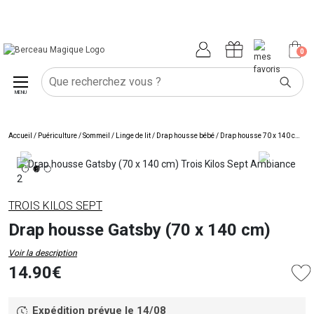
0
MENU
Accueil
/
Puériculture
/
Sommeil
/
Linge de lit
/
Drap housse bébé
/
Drap housse 70 x 140 cm
/
Dr
TROIS KILOS SEPT
Drap housse Gatsby (70 x 140 cm)
Voir la description
14.90€
Expédition prévue le 14/08