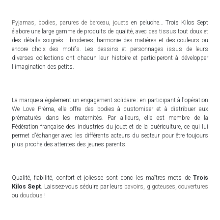
Pyjamas
,
bodies
,
parures de berceau
,
jouets
en peluche... Trois Kilos Sept
élabore une large gamme de produits de qualité, avec des tissus tout doux et
des détails soignés : broderies, harmonie des matières et des couleurs ou
encore choix des motifs. Les dessins et personnages issus de leurs
diverses collections ont chacun leur histoire et participeront à développer
l'imagination des petits.
La marque a également un engagement solidaire : en participant à l'opération
We Love Préma, elle offre des bodies à customiser et à distribuer aux
prématurés dans les maternités. Par ailleurs, elle est membre de la
Fédération française des industries du jouet et de la puériculture, ce qui lui
permet d'échanger avec les différents acteurs du secteur pour être toujours
plus proche des attentes des jeunes parents.
Qualité, fiabilité, confort et joliesse sont donc les maîtres mots de
Trois
Kilos Sept
. Laissez-vous séduire par leurs
bavoirs
,
gigoteuses
,
couvertures
ou
doudous
!