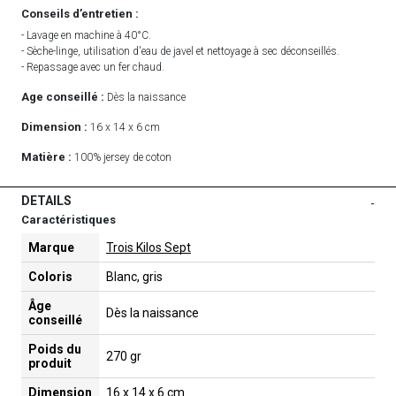
Conseils d’entretien :
- Lavage en machine à 40°C.
- Sèche-linge, utilisation d'eau de javel et nettoyage à sec déconseillés.
- Repassage avec un fer chaud.
Age conseillé :
Dès la naissance
Dimension :
16 x 14 x 6 cm
Matière :
100% jersey de coton
DETAILS
-
Caractéristiques
Marque
Trois Kilos Sept
Coloris
Blanc, gris
Âge
Dès la naissance
conseillé
Poids du
270 gr
produit
Dimension
16 x 14 x 6 cm