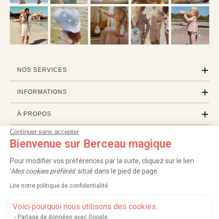
NOS SERVICES
INFORMATIONS
À PROPOS
Continuer sans accepter
PROFESSIONNELS
Bienvenue sur Berceau magique
LISTES CADEAUX
Pour modifier vos préférences par la suite, cliquez sur le lien
'
Mes cookies préférés
' situé dans le pied de page.
Lire notre politique de confidentialité
|
|
|
|
Carte cadeau
Retour 100 jours
Moyens de paiement
Zones et frais de livraison
|
|
|
|
Service après-vente
FAQ
Rappels de produits
Protection des données
Voici pourquoi nous utilisons des cookies.
|
|
Mentions légales et crédits
Conditions générales de ventes
Mes cookies
Partage de données avec Google