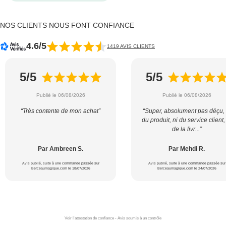
NOS CLIENTS NOUS FONT CONFIANCE
4.6/5
1419 AVIS CLIENTS
5/5
5/5
Publié le 06/08/2026
Publié le 06/08/2026
“Très contente de mon achat”
“Super, absolument pas déçu, 
du produit, ni du service client,
de la livr...”
Par Ambreen S.
Par Mehdi R.
Avis publié, suite à une commande passée sur
Avis publié, suite à une commande passée sur
Berceaumagique.com le 18/07/2026
Berceaumagique.com le 24/07/2026
Voir l'attestation de confiance - Avis soumis à un contrôle