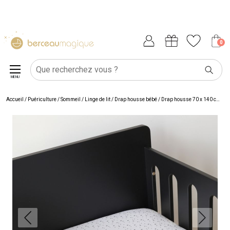
0
MENU
Accueil
/
Puériculture
/
Sommeil
/
Linge de lit
/
Drap housse bébé
/
Drap housse 70 x 140 cm
/
Dr