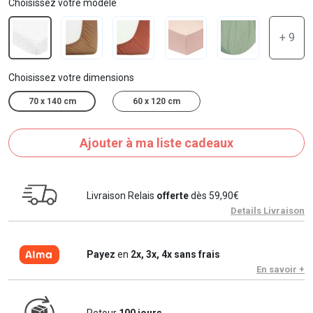
Choisissez votre modèle
+ 9
Choisissez votre dimensions
70 x 140 cm
60 x 120 cm
Ajouter à ma liste cadeaux
Livraison Relais
offerte
dès 59,90€
Details Livraison
Payez
en
2x, 3x, 4x sans frais
En savoir +
Retour
100 jours