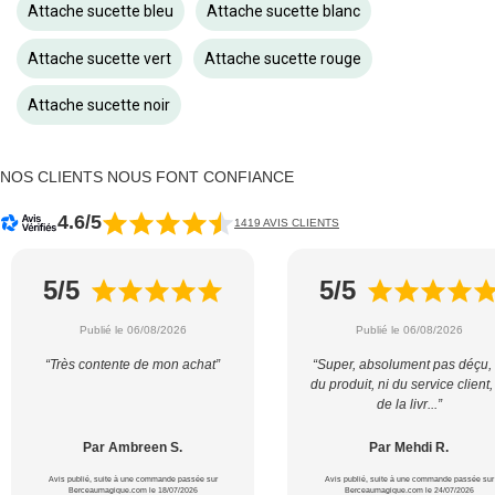
Attache sucette bleu
Attache sucette blanc
Attache sucette vert
Attache sucette rouge
Attache sucette noir
NOS CLIENTS NOUS FONT CONFIANCE
4.6/5
1419 AVIS CLIENTS
5/5
5/5
Publié le 06/08/2026
Publié le 06/08/2026
“Très contente de mon achat”
“Super, absolument pas déçu, 
du produit, ni du service client,
de la livr...”
Par Ambreen S.
Par Mehdi R.
Avis publié, suite à une commande passée sur
Avis publié, suite à une commande passée sur
Berceaumagique.com le 18/07/2026
Berceaumagique.com le 24/07/2026