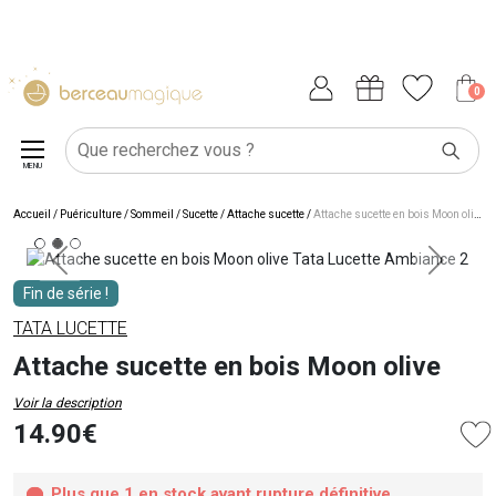
0
MENU
Accueil
/
Puériculture
/
Sommeil
/
Sucette
/
Attache sucette
/
Attache sucette en bois Moon olive
Fin de série !
TATA LUCETTE
Attache sucette en bois Moon olive
Voir la description
14.90€
Plus que 1 en stock avant rupture définitive