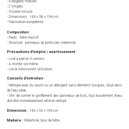
- 6 étagères mobiles.
- 2 tringles.
- Visserie incluse.
- Dimensions : 144 x 58 x 196 cm.
- Fabrication européenne.
Composition :
- Pieds : hêtre massif.
- Structure : panneaux de particules mélaminé.
Précautions d’emploi / avertissement :
- Livré à plat en 5 cartons.
- A monter soi-même.
- Lire la notice avant utilisation.
Conseils d’entretien :
- Nettoyer avec du savon ou un détergent sans éléments toxiques, dilué dans
de l'eau tiède.
- Afin de contrer le gonflement des panneaux de bois, tout écoulement d'eau
doit être immédiatement retiré et nettoyé.
Dimension :
144 x 54 x 196 cm
Matière :
Mélaminé, bois de hêtre