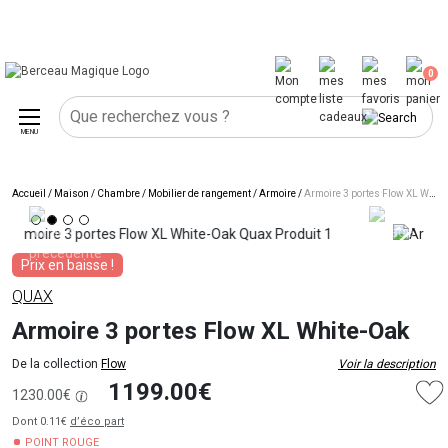
0
MENU
Accueil
/
Maison
/
Chambre
/
Mobilier de rangement
/
Armoire
/
Armoire 3 portes Flow XL White-Oak
Prix en baisse !
QUAX
Armoire 3 portes Flow XL White-Oak
De la collection
Flow
Voir la description
1199.00€
1230.00€
Dont 0.11€
d’éco part
POINT ROUGE