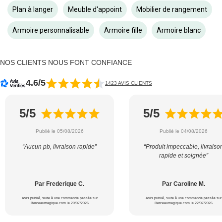
Plan à langer
Meuble d'appoint
Mobilier de rangement
Armoire personnalisable
Armoire fille
Armoire blanc
NOS CLIENTS NOUS FONT CONFIANCE
4.6/5
1423 AVIS CLIENTS
5/5
5/5
Publié le 05/08/2026
Publié le 04/08/2026
“Aucun pb, livraison rapide”
“Produit impeccable, livraiso
rapide et soignée”
Par Frederique C.
Par Caroline M.
Avis publié, suite à une commande passée sur
Avis publié, suite à une commande passée sur
Berceaumagique.com le 20/07/2026
Berceaumagique.com le 22/07/2026