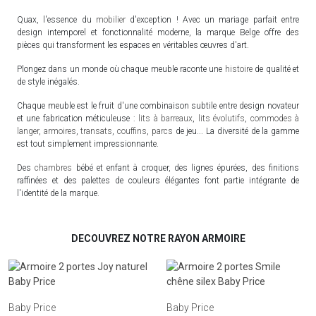
Quax, l'essence du
mobilier
d'exception ! Avec un mariage parfait entre
design intemporel et fonctionnalité moderne, la marque Belge offre des
pièces qui transforment les espaces en véritables œuvres d'art.
Plongez dans un monde où chaque meuble raconte une
histoire
de qualité et
de style inégalés.
Chaque meuble est le fruit d'une combinaison subtile entre design novateur
et une fabrication méticuleuse :
lits à barreaux
,
lits évolutifs
,
commodes à
langer
,
armoires
,
transats
,
couffins
,
parcs
de jeu... La diversité de la gamme
est tout simplement impressionnante.
Des
chambres
bébé et enfant à croquer, des lignes épurées, des finitions
raffinées et des palettes de couleurs élégantes font partie intégrante de
l'identité de la marque.
DECOUVREZ NOTRE RAYON ARMOIRE
Baby Price
Baby Price