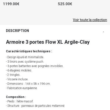
1199.00€
525.00€
Voir toute la collection
DESCRIPTION
-
Armoire 3 portes Flow XL Argile-Clay
Caractéristiques techniques :
- Design épuré et minimaliste.
- 3 tiroirs avec système push.
- 3 portes battantes avec poignées invisibles.
- 6 étagères mobiles.
- 2 tringles.
- Visserie incluse.
- Dimensions : 144 x 58 x 196 cm.
- Fabrication européenne.
Composition :
- Pieds : hêtre massif.
- Structure : panneaux de particules mélaminé.