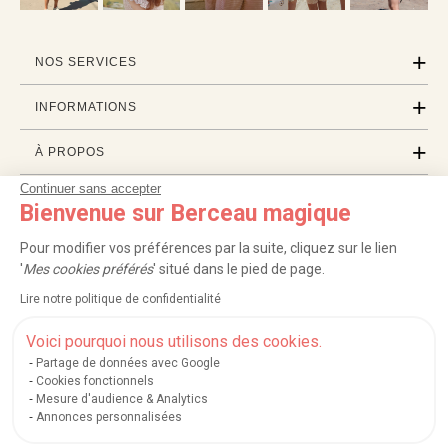
NOS SERVICES
INFORMATIONS
À PROPOS
Continuer sans accepter
PROFESSIONNELS
Bienvenue sur Berceau magique
LISTES CADEAUX
Pour modifier vos préférences par la suite, cliquez sur le lien
'
Mes cookies préférés
' situé dans le pied de page.
Lire notre politique de confidentialité
|
|
|
|
Carte cadeau
Retour 100 jours
Moyens de paiement
Zones et frais de livraison
|
|
|
|
Service après-vente
FAQ
Rappels de produits
Protection des données
Voici pourquoi nous utilisons des cookies.
|
|
Mentions légales et crédits
Conditions générales de ventes
Mes cookies
Partage de données avec Google
Cookies fonctionnels
Nos moyens de paiement sécurisés
Mesure d'audience & Analytics
Annonces personnalisées