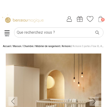
0
MENU
Accueil
/
Maison
/
Chambre
/
Mobilier de rangement
/
Armoire
/
Armoire 3 portes Flow XL Argile-Clay