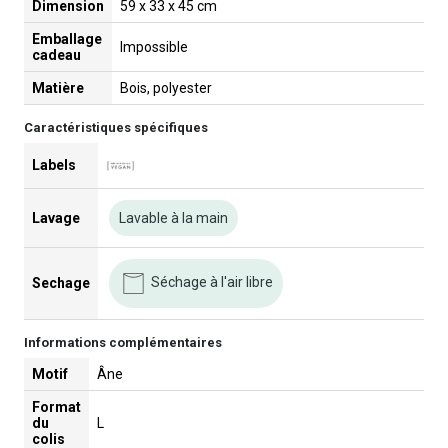
Dimension
59 x 33 x 45 cm
Emballage
Impossible
cadeau
Matière
Bois, polyester
Caractéristiques spécifiques
Labels
Lavage
Lavable à la main
Séchage à l'air libre
Sechage
Informations complémentaires
Motif
Âne
Format
du
L
colis