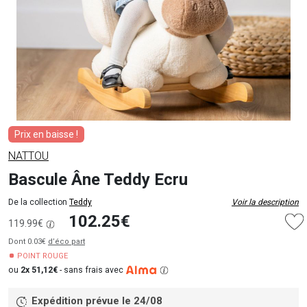
Prix en baisse !
NATTOU
Bascule Âne Teddy Ecru
De la collection
Teddy
Voir la description
102.25€
119.99€
Dont 0.03€
d’éco part
POINT ROUGE
ou
2x 51,12€
-
sans frais avec
Expédition prévue le 24/08