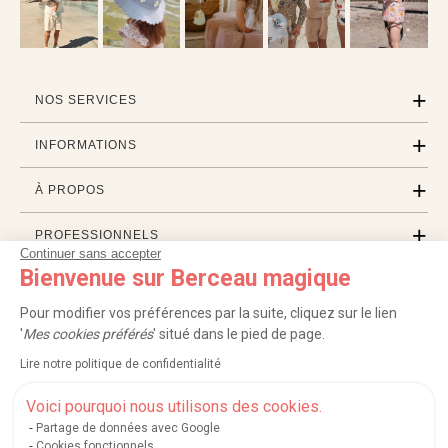
NOS SERVICES
INFORMATIONS
À PROPOS
PROFESSIONNELS
Continuer sans accepter
Bienvenue sur Berceau magique
LISTES CADEAUX
Pour modifier vos préférences par la suite, cliquez sur le lien
'
Mes cookies préférés
' situé dans le pied de page.
|
|
|
|
Carte cadeau
Retour 100 jours
Moyens de paiement
Zones et frais de livraison
Lire notre politique de confidentialité
|
|
|
|
Service après-vente
FAQ
Rappels de produits
Protection des données
|
|
Mentions légales et crédits
Conditions générales de ventes
Mes cookies
Voici pourquoi nous utilisons des cookies.
Partage de données avec Google
Nos moyens de paiement sécurisés
Cookies fonctionnels