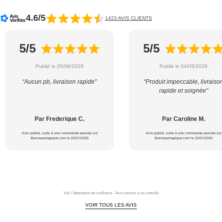
4.6/5
1423 AVIS CLIENTS
5/5
5/5
Publié le 05/08/2026
Publié le 04/08/2026
“Aucun pb, livraison rapide”
“Produit impeccable, livraiso
rapide et soignée”
Par Frederique C.
Par Caroline M.
Avis publié, suite à une commande passée sur
Avis publié, suite à une commande passée sur
Berceaumagique.com le 20/07/2026
Berceaumagique.com le 22/07/2026
Voir l'attestation de confiance - Avis soumis à un contrôle
VOIR TOUS LES AVIS