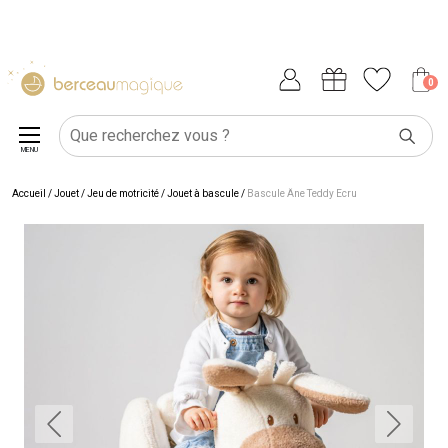
0
MENU
Accueil
/
Jouet
/
Jeu de motricité
/
Jouet à bascule
/
Bascule Âne Teddy Ecru