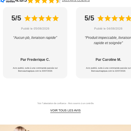
4.6/5
1423 AVIS CLIENTS
5/5
5/5
Publié le 05/08/2026
Publié le 04/08/2026
“Aucun pb, livraison rapide”
“Produit impeccable, livraiso
rapide et soignée”
Par Frederique C.
Par Caroline M.
Avis publié, suite à une commande passée sur
Avis publié, suite à une commande passée sur
Berceaumagique.com le 20/07/2026
Berceaumagique.com le 22/07/2026
Voir l'attestation de confiance - Avis soumis à un contrôle
VOIR TOUS LES AVIS