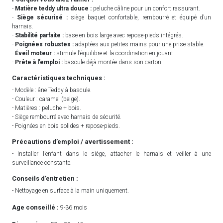
-
Matière teddy ultra douce :
peluche câline pour un confort rassurant.
-
Siège sécurisé :
siège baquet confortable, rembourré et équipé d’un
harnais.
-
Stabilité parfaite :
base en bois large avec repose-pieds intégrés.
-
Poignées robustes :
adaptées aux petites mains pour une prise stable.
-
Éveil moteur :
stimule l’équilibre et la coordination en jouant.
-
Prête à l’emploi :
bascule déjà montée dans son carton.
Caractéristiques techniques :
- Modèle : âne Teddy à bascule.
- Couleur : caramel (beige).
- Matières : peluche + bois.
- Siège rembourré avec harnais de sécurité.
- Poignées en bois solides + repose-pieds.
Précautions d’emploi / avertissement :
- Installer l’enfant dans le siège, attacher le harnais et veiller à une
surveillance constante.
Conseils d’entretien :
- Nettoyage en surface à la main uniquement.
Age conseillé :
9-36 mois