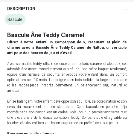
DESCRIPTION
-
Bascule
Bascule Âne Teddy Caramel
Offrez à votre enfant un compagnon doux, rassurant et plein de
charme avec la Bascule Âne Teddy Caramel de Nattou, un véritable
ami pour des heures de jeu et d’éveil.
Avec sa matière teddy ultra moelleuse et son coloris caramel chaleureux, cet
adorable âne invite immédiatement aux câlins. Son siège baquet rembourré,
équipé d’un harnais de sécurité, enveloppe votre enfant dans un confort
optimal dès ses 10 mois. Les poignées en bois solides, la large base stable
et les repose-pieds intégrés permettent un balancement sûr, naturel et
amusant.
En se balançant, votre enfant développe son équilibre, sa coordination et son
sens du mouvement tout en s’amusant. Cette bascule en peluche, déjà
montée dans son carton, est un cadeau idéal pour un premier anniversaire et
une pièce phare de la douce collection Teddy. Solide, stable et agréable au
toucher, elle devient très vite le compagnon de jeu préféré des tout-petits.
Pourquoi vous allez l’aimer :