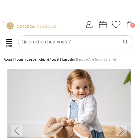
0
MENU
Accueil
/
Jouet
/
Jeu de motricité
/
Jouet à bascule
/
Bascule Âne Teddy Caramel