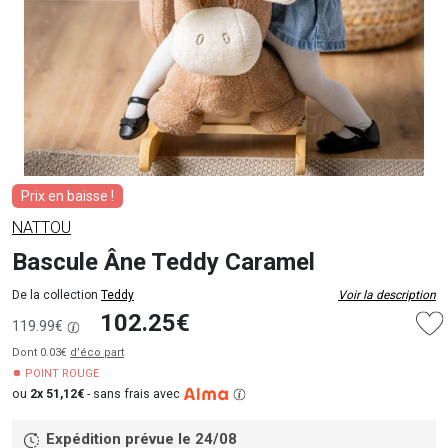
Prix en baisse !
NATTOU
Bascule Âne Teddy Caramel
De la collection
Teddy
Voir la description
102.25€
119.99€
Dont 0.03€
d’éco part
POINT ROUGE
ou
2x 51,12€
-
sans frais avec
Expédition prévue le 24/08