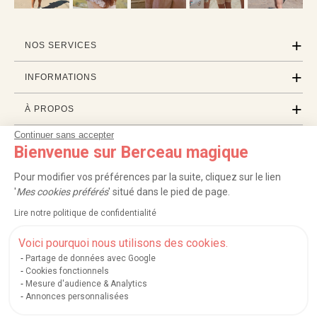
NOS SERVICES
INFORMATIONS
À PROPOS
Continuer sans accepter
PROFESSIONNELS
Bienvenue sur Berceau magique
LISTES CADEAUX
Pour modifier vos préférences par la suite, cliquez sur le lien
'
Mes cookies préférés
' situé dans le pied de page.
Lire notre politique de confidentialité
|
|
|
|
Carte cadeau
Retour 100 jours
Moyens de paiement
Zones et frais de livraison
|
|
|
|
Service après-vente
FAQ
Rappels de produits
Protection des données
Voici pourquoi nous utilisons des cookies.
|
|
Mentions légales et crédits
Conditions générales de ventes
Mes cookies
Partage de données avec Google
Cookies fonctionnels
Nos moyens de paiement sécurisés
Mesure d'audience & Analytics
Annonces personnalisées