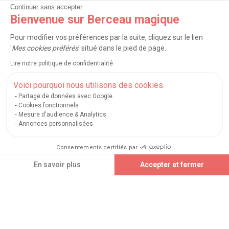
Continuer sans accepter
NOS SERVICES
Bienvenue sur Berceau magique
INFORMATIONS
Pour modifier vos préférences par la suite, cliquez sur le lien
'
Mes cookies préférés
' situé dans le pied de page.
À PROPOS
Lire notre politique de confidentialité
PROFESSIONNELS
Voici pourquoi nous utilisons des cookies.
Partage de données avec Google
LISTES CADEAUX
Cookies fonctionnels
Mesure d'audience & Analytics
Annonces personnalisées
|
|
|
|
Carte cadeau
Retour 100 jours
Moyens de paiement
Zones et frais de livraison
Consentements certifiés par
|
|
|
|
Service après-vente
FAQ
Rappels de produits
Protection des données
|
|
Mentions légales et crédits
Conditions générales de ventes
Mes cookies
Ajouter au panier
En savoir plus
Accepter et fermer
Nos moyens de paiement sécurisés
Axeptio consent
Plateforme de Gestion du Consentement : Personnalisez vos Options
Notre plateforme vous permet d'adapter et de gérer vos paramètres de confidential
Berceau magique
.
Exauceur de souhaits
© 2004-2026