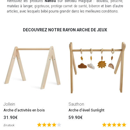
Retrouvez les produits
Nattou
sur Berceau magique : doudou,
peluche
,
matelas à langer,
gigoteuse
,
protège carnet de santé
,
biberon
et bien d'autre
articles, avec lesquels bébé pourra grandir dans les meilleures conditions.
DECOUVREZ NOTRE RAYON ARCHE DE JEUX
Jollein
Sauthon
Arche d'activités en bois
Arche d'éveil Sunlight
31.90€
59.90€
En stock