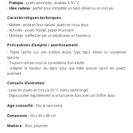
-
Pratique :
jouets amovibles, lavables à 30 °C.
-
Idée cadeau :
parfait pour compléter un tapis d’éveil ou un coin jeu.
Caractéristiques techniques :
- Matière : arche en bois naturel, jouets en tissu doux.
- Activités : pouet, hochet, papier bruissant.
- Montage : à effectuer par un adulte avec un tournevis.
Précautions d’emploi / avertissement :
- Placer l’arche sur une surface douce, type tapis d’éveil ou couverture
épaisse.
- Toujours utiliser sous la surveillance d’un adulte.
- Adapter la hauteur du tapis pour que bébé puisse saisir les jouets
aisément.
Conseils d’entretien :
- Laver les jouets en tissu à 30 °C (sans sèche-linge).
- Dépoussiérer régulièrement la structure en bois avec un chiffon doux.
Age conseillé :
Dès la naissance
Dimension :
60 x 49 x 48 cm
Matière :
Bois, polyester