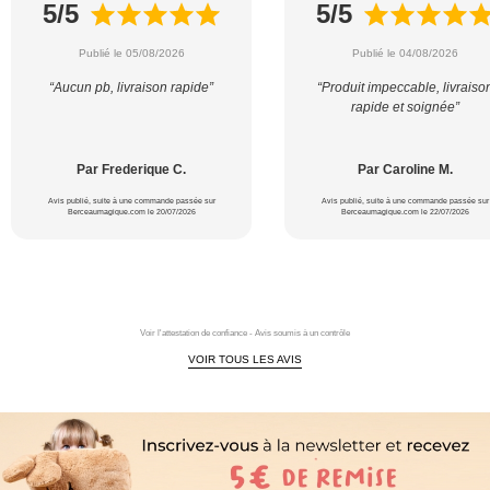
5/5
5/5
Publié le 05/08/2026
Publié le 04/08/2026
“Aucun pb, livraison rapide”
“Produit impeccable, livraiso
rapide et soignée”
Par Frederique C.
Par Caroline M.
Avis publié, suite à une commande passée sur
Avis publié, suite à une commande passée sur
Berceaumagique.com le 20/07/2026
Berceaumagique.com le 22/07/2026
Voir l'attestation de confiance - Avis soumis à un contrôle
VOIR TOUS LES AVIS