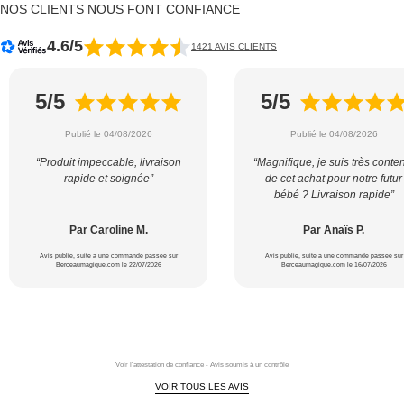
NOS CLIENTS NOUS FONT CONFIANCE
4.6/5
1421 AVIS CLIENTS
5/5
5/5
Publié le 04/08/2026
Publié le 04/08/2026
“Produit impeccable, livraison
“Magnifique, je suis très conte
rapide et soignée”
de cet achat pour notre futur
bébé ? Livraison rapide”
Par Caroline M.
Par Anaïs P.
Avis publié, suite à une commande passée sur
Avis publié, suite à une commande passée sur
Berceaumagique.com le 22/07/2026
Berceaumagique.com le 16/07/2026
Voir l'attestation de confiance - Avis soumis à un contrôle
VOIR TOUS LES AVIS