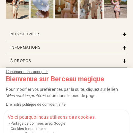
NOS SERVICES
INFORMATIONS
À PROPOS
Continuer sans accepter
PROFESSIONNELS
Bienvenue sur Berceau magique
LISTES CADEAUX
Pour modifier vos préférences par la suite, cliquez sur le lien
'
Mes cookies préférés
' situé dans le pied de page.
Lire notre politique de confidentialité
|
|
|
|
Carte cadeau
Retour 100 jours
Moyens de paiement
Zones et frais de livraison
|
|
|
|
Service après-vente
FAQ
Rappels de produits
Protection des données
Voici pourquoi nous utilisons des cookies.
|
|
Mentions légales et crédits
Conditions générales de ventes
Mes cookies
Partage de données avec Google
Cookies fonctionnels
Nos moyens de paiement sécurisés