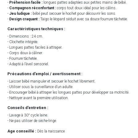
-
Préhension facile :
longues pattes adaptées aux petites mains de bébé.
-
Compagnon réconfortant :
corps tout doux idéal pour les câlins.
-
Jeu ludique :
bébé peut secouer le hochet pour découvrir les sons.
-
Design craquant :
Taïgo le léopard séduit avec sa douce fourrure tâchetée.
Caractéristiques techniques :
- Dimensions : 24 cm.
- Clochette intégrée.
- Longues pattes faciles à attraper.
- Corps doux à câliner.
- Fourrure tâchetée.
- Adapté à l’éveil sensoriel.
Précautions d’emploi / avertissement :
- Laisser bébé manipuler et secouer le hochet librement.
- Utiliser sous la surveillance d’un adulte.
- Encourager bébé à attraper les longues pattes pour développer sa motricité.
- Nettoyer avant la première utilisation.
Conseils d’entretien :
- Lavage à 30° cycle laine.
- Ne pas utiliser de sèche-linge.
Age conseillé :
Dès la naissance