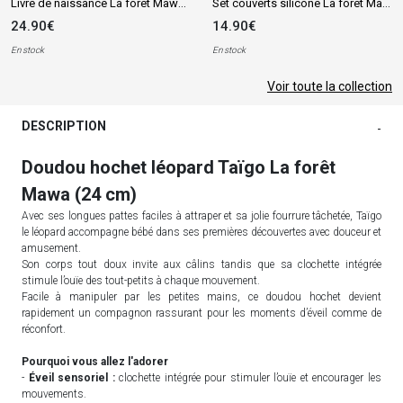
Livre de naissance La forêt Mawa (80 pages)
Set couverts silicone La forêt Mawa
24.90€
14.90€
En stock
En stock
Voir toute la collection
DESCRIPTION
-
Doudou hochet léopard Taïgo La forêt
Mawa (24 cm)
Avec ses longues pattes faciles à attraper et sa jolie fourrure tâchetée, Taïgo
le léopard accompagne bébé dans ses premières découvertes avec douceur et
amusement.
Son corps tout doux invite aux câlins tandis que sa clochette intégrée
stimule l’ouïe des tout-petits à chaque mouvement.
Facile à manipuler par les petites mains, ce doudou hochet devient
rapidement un compagnon rassurant pour les moments d’éveil comme de
réconfort.
Pourquoi vous allez l'adorer
-
Éveil sensoriel :
clochette intégrée pour stimuler l’ouïe et encourager les
mouvements.