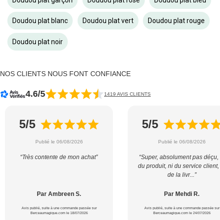
Doudou plat blanc
Doudou plat vert
Doudou plat rouge
Doudou plat noir
NOS CLIENTS NOUS FONT CONFIANCE
4.6/5
1419 AVIS CLIENTS
5/5
5/5
Publié le 06/08/2026
Publié le 06/08/2026
“Très contente de mon achat”
“Super, absolument pas déçu, 
du produit, ni du service client,
de la livr...”
Par Ambreen S.
Par Mehdi R.
Avis publié, suite à une commande passée sur
Avis publié, suite à une commande passée sur
Berceaumagique.com le 18/07/2026
Berceaumagique.com le 24/07/2026