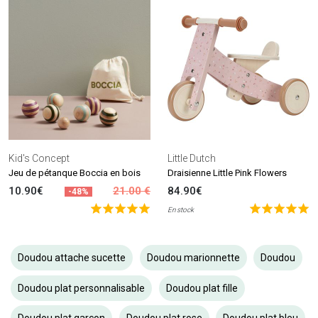
Kid's Concept
Little Dutch
Jeu de pétanque Boccia en bois
Draisienne Little Pink Flowers
10.90€
21.00 €
84.90€
-48%
En stock
Doudou attache sucette
Doudou marionnette
Doudou
Doudou plat personnalisable
Doudou plat fille
Doudou plat garçon
Doudou plat rose
Doudou plat bleu