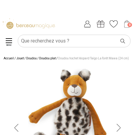
0
MENU
Accueil
/
Jouet
/
Doudou
/
Doudou plat
/
Doudou hochet léopard Taïgo La forêt Mawa (24 cm)