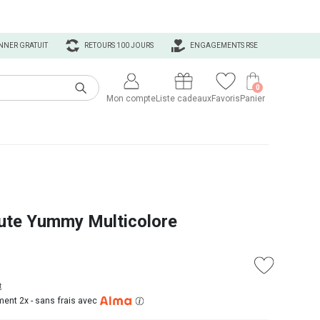
NNER GRATUIT
RETOURS 100 JOURS
ENGAGEMENTS RSE
0
Mon compte
Liste cadeaux
Favoris
Panier
ute Yummy Multicolore
t
ent 2x -
sans frais avec