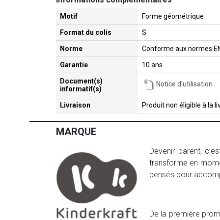
Motif
Forme géométrique
Format du colis
S
Norme
Conforme aux normes E
Garantie
10 ans
Document(s)
Notice d'utilisation
informatif(s)
Livraison
Produit non éligible à la 
MARQUE
Devenir parent, c’e
transforme en moment
pensés pour accompa
De la première pro