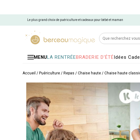
Le plus grand choix de puériculture et cadeaux pour bébé et maman
LA RENTRÉE
BRADERIE D'ÉTÉ
Idées Cad
MENU
Accueil
/
Puériculture
/
Repas
/
Chaise haute
/
Chaise haute classi