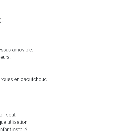
).
dessus amovible.
teurs.
r, roues en caoutchouc.
ir seul.
ue utilisation.
fant installé.