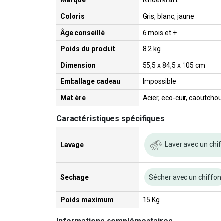
Marque
Kinderkraft
Coloris
Gris, blanc, jaune
Âge conseillé
6 mois et +
Poids du produit
8.2 kg
Dimension
55,5 x 84,5 x 105 cm
Emballage cadeau
Impossible
Matière
Acier, eco-cuir, caoutcho
Caractéristiques spécifiques
Laver avec un chi
Lavage
Sechage
Sécher avec un chiffo
Poids maximum
15 Kg
Informations complémentaires