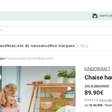
BABY PLA
eaux
New
Liste de naissance
Nos marques
Le Mag
que
/
Chaise haute Yummy Multicolore
KINDERKRAFT
Chaise ha
Voir la description
89.90€
Dont 0.11€
d’éco par
ou
2x 44,95€
-
Paiem