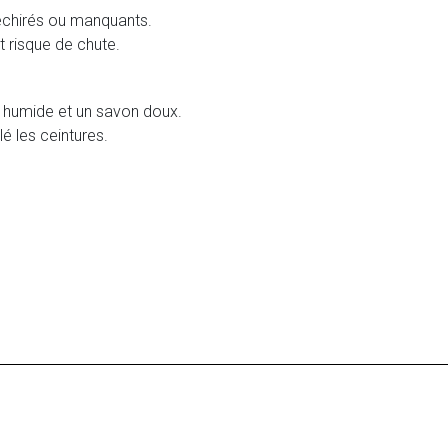
déchirés ou manquants.
t risque de chute.
et humide et un savon doux.
é les ceintures.