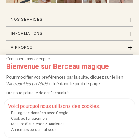
NOS SERVICES
INFORMATIONS
À PROPOS
Continuer sans accepter
PROFESSIONNELS
Bienvenue sur Berceau magique
LISTES CADEAUX
Pour modifier vos préférences par la suite, cliquez sur le lien
'
Mes cookies préférés
' situé dans le pied de page.
Lire notre politique de confidentialité
|
|
|
|
Carte cadeau
Retour 100 jours
Moyens de paiement
Zones et frais de livraison
|
|
|
|
Service après-vente
FAQ
Rappels de produits
Protection des données
Voici pourquoi nous utilisons des cookies.
|
|
Mentions légales et crédits
Conditions générales de ventes
Mes cookies
Partage de données avec Google
Cookies fonctionnels
Nos moyens de paiement sécurisés
Mesure d'audience & Analytics
Annonces personnalisées