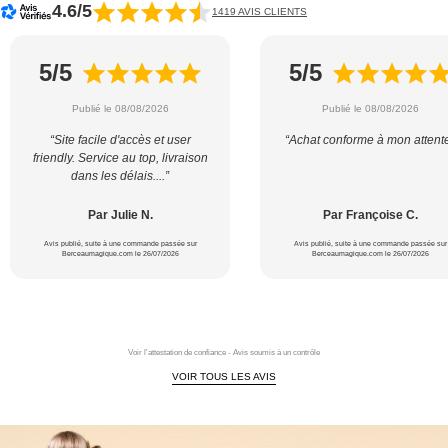
4.6/5
1419 AVIS CLIENTS
5/5
5/5
Publié le 08/08/2026
Publié le 08/08/2026
“Site facile d'accès et user
“Achat conforme à mon attent
friendly. Service au top, livraison
dans les délais....”
Par Julie N.
Par Françoise C.
Avis publié, suite à une commande passée sur
Avis publié, suite à une commande passée sur
Berceaumagique.com le 26/07/2026
Berceaumagique.com le 26/07/2026
Voir l'attestation de confiance - Avis soumis à un contrôle
VOIR TOUS LES AVIS