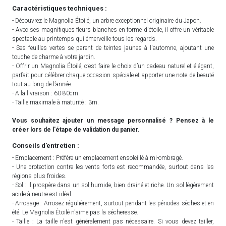
Caractéristiques techniques :
- Découvrez le Magnolia Étoilé, un arbre exceptionnel originaire du Japon.
- Avec ses magnifiques fleurs blanches en forme d'étoile, il offre un véritable
spectacle au printemps qui émerveille tous les regards.
- Ses feuilles vertes se parent de teintes jaunes à l'automne, ajoutant une
touche de charme à votre jardin.
- Offrir un Magnolia Étoilé, c’est faire le choix d’un cadeau naturel et élégant,
parfait pour célébrer chaque occasion spéciale et apporter une note de beauté
tout au long de l’année.
- A la livraison : 60-80cm.
- Taille maximale à maturité : 3m.
Vous souhaitez ajouter un message personnalisé ? Pensez à le
créer lors de l'étape de validation du panier.
Conseils d’entretien :
- Emplacement : Préfère un emplacement ensoleillé à mi-ombragé.
- Une protection contre les vents forts est recommandée, surtout dans les
régions plus froides.
- Sol : Il prospère dans un sol humide, bien drainé et riche. Un sol légèrement
acide à neutre est idéal.
- Arrosage : Arrosez régulièrement, surtout pendant les périodes sèches et en
été. Le Magnolia Étoilé n'aime pas la sécheresse.
- Taille : La taille n'est généralement pas nécessaire. Si vous devez tailler,