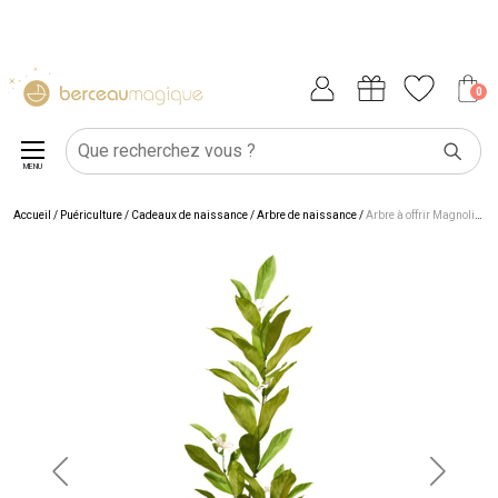
0
MENU
Accueil
/
Puériculture
/
Cadeaux de naissance
/
Arbre de naissance
/
Arbre à offrir Magnolia Etoilé - Noblesse et Persévérance